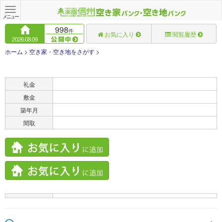
Toggle
navigation
メニュー
998
件
お気に入り
閲覧履歴
2026.08.09
ホーム
>
空き家・空き地をさがす
>
賃料
礼金
敷金
築年月
間取