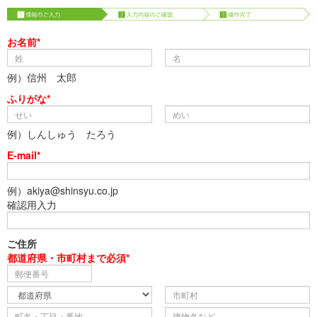
お名前*
例）信州 太郎
ふりがな*
例）しんしゅう たろう
E-mail*
例）akiya@shinsyu.co.jp
確認用入力
ご住所
都道府県・市町村まで必須*