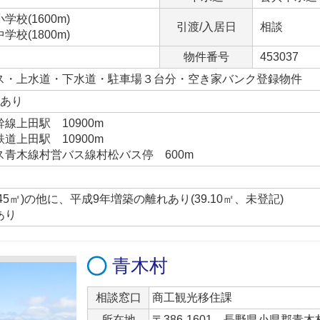
校(1600m)
引渡/入居日
相談
校(1800m)
物件番号
453037
ス・上水道・下水道・駐車場３台分・空き家バンク登録物件
台あり
線上田駅 10900m
道上田駅 10900m
ス青木線村営バス線村松バス停 600m
.45㎡)の他に、平成9年増築の離れあり(39.10㎡、未登記)
あり
青木村
相談窓口
商工観光移住課
所在地
〒386-1601 長野県小県郡青木