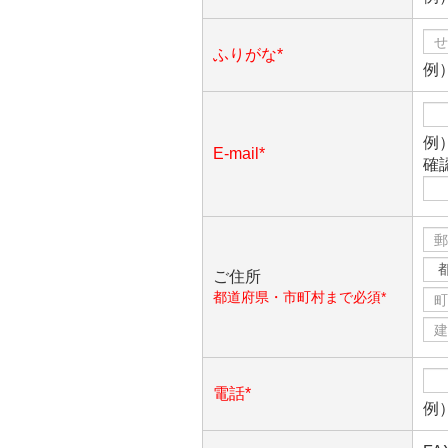
ふりがな*
例
例）
E-mail*
確
ご住所
都道府県・市町村まで必須*
電話*
例）