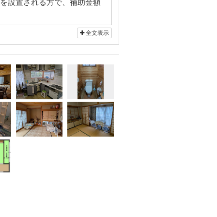
を設置される方で、補助金額
わない設備機器や備品の購
全文表示
町村のホームページで詳しく確認