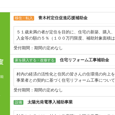
青木村定住促進応援補助金
移住・転入
５１歳未満の者が定住を目的に、住宅の新築、購入、
入金等の額の５％（１００万円限度、補助対象面積は
する事業です。
受付期間：期間の定めなし
住宅リフォーム工事補助金
家を購入する・改修する
村内の経済の活性化と住民の皆さんの住環境の向上を
可能
事業者との契約に基づく住宅リフォーム工事について
内、上限２０万円まで補助金を交付しています。対象
受付期間：期間の定めなし
記のとおりです。
て
＊対象工事：村内事業者が施工する住宅の増築、改築
太陽光発電導入補助事業
設備
リアフリーや耐震改修工事など（他の補助制度により
す）