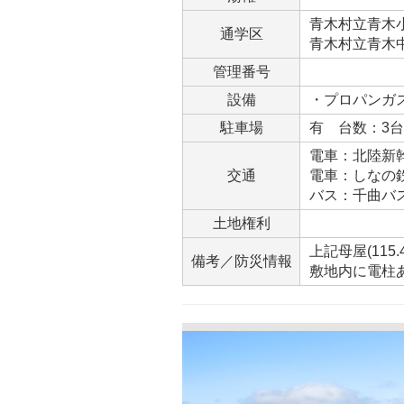
青木村立青木小学
通学区
青木村立青木中学
管理番号
設備
・プロパンガ
駐車場
有 台数：3
電車：北陸新幹
交通
電車：しなの鉄
バス：千曲バ
土地権利
上記母屋(115
備考／防災情報
敷地内に電柱