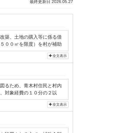
最終更新日 2026.05.27
改築、土地の購入等に係る借
５００㎡を限度）を村が補助
全文表示
図るため、青木村住民と村内
、対象経費の１０分の２以
・対象外の工事については下
全文表示
、給排水衛生設備の工事、バ
、対象外となる場合がありま