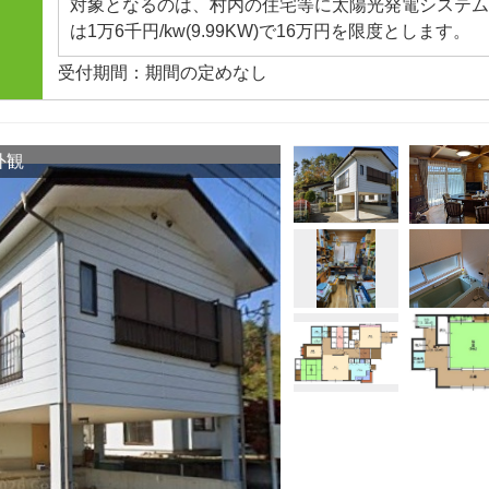
対象となるのは、村内の住宅等に太陽光発電システム
＊対象外工事：車庫や物置、事務所の工事、工事を伴
は1万6千円/kw(9.99KW)で16万円を限度とします。
入、外構工事など
受付期間：期間の定めなし
市
外観