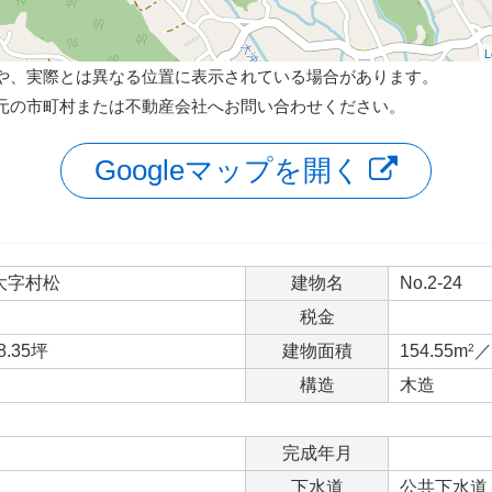
L
や、実際とは異なる位置に表示されている場合があります。
元の市町村または不動産会社へお問い合わせください。
Googleマップを開く
大字村松
建物名
No.2-24
税金
8.35坪
建物面積
154.55m
2
／
構造
木造
完成年月
下水道
公共下水道