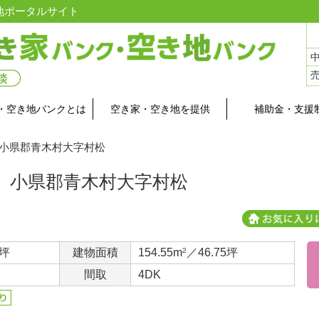
地ポータルサイト
・空き地バンクとは
空き家・空き地を提供
補助金・支援
 小県郡青木村大字村松
小県郡青木村大字村松
5坪
建物面積
154.55m
2
／46.75坪
間取
4DK