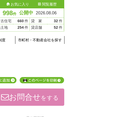
お気に入り
閲覧履歴
998
公開中
2026.08.06
件
中古住宅
660
件
貸 家
32
件
売土地
254
件
貸店舗
52
件
制度
市町村・不動産会社を探す
お問合せ
をする