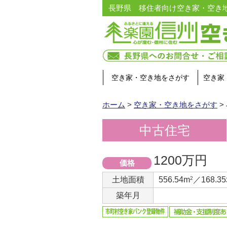
長野県 移住者向け空き家・空き
空き家・空き地をさがす
空き家
ホーム
>
空き家・空き地をさがす
>
中古住宅
1200万円
価格
土地面積
556.54m
2
／168.3
築年月