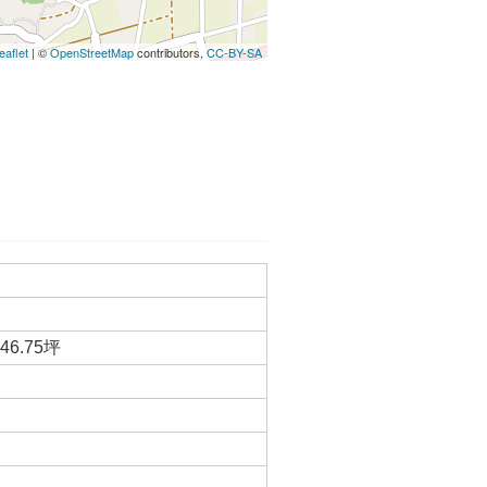
eaflet
| ©
OpenStreetMap
contributors,
CC-BY-SA
46.75坪