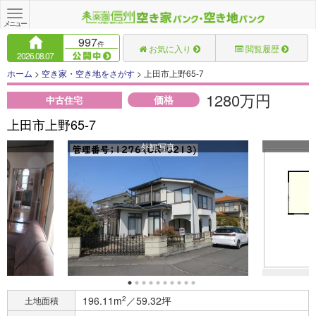
Toggle
navigation
メニュー
997
件
お気に入り
閲覧履歴
2026.08.07
ホーム
>
空き家・空き地をさがす
> 上田市上野65-7
1280万円
価格
中古住宅
上田市上野65-7
外観写真
196.11m
2
／59.32坪
土地面積