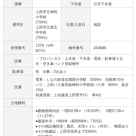
湯権
下水道
公共下水道
上田市立神科
小学校
(730m)
通学区
引渡/入居日
相談
上田市立第五
中学校
(700m)
1276（UR-
管理番号
物件番号
453686
0213）
・プロパンガス・上水道・下水道・電気・駐車場２台
設備
分・空き家バンク登録物件
駐車場
有 台数：2台あり
電車：しなの鉄道信濃国分寺駅 5300m 自動車10分
バス：上田バス真田線神科小学校前バス停 800m 徒歩
交通
10分
高速道路：上信越道上田菅平I.C. 車4分
土地権利
●建物面積内訳：1階52.99㎡（16.03坪） 2階37.26㎡
（11.27坪）
●建築年月：1983年（昭和58年）7月5日
●その他設備状況：風呂、水洗トイレ（洋式）、物置あり
●その他施設：上田市役所まで5300m