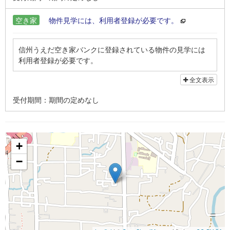
空き家
物件見学には、利用者登録が必要です。
信州うえだ空き家バンクに登録されている物件の見学には
利用者登録が必要です。
上田市空き家情報バンク制度実施要項をご一読のうえ、利
全文表示
用者登録申込書に必要事項を記入し、オンラインまたは郵
送、持参にてお申し込みください。
受付期間：期間の定めなし
※利用登録申込者と契約者は同一でお願いします。
+
−