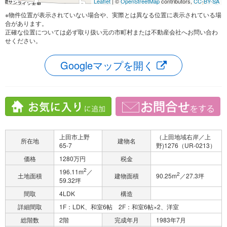
Leaflet
| ©
OpenStreetMap
contributors,
CC-BY-SA
※物件位置が表示されていない場合や、実際とは異なる位置に表示されている場
合があります。
正確な位置については必ず取り扱い元の市町村または不動産会社へお問い合わ
せください。
Googleマップを開く
上田市上野
（上田地域右岸／上
所在地
建物名
65-7
野)1276（UR-0213）
価格
1280万円
税金
2
196.11m
／
2
土地面積
建物面積
90.25m
／27.3坪
59.32坪
間取
4LDK
構造
詳細間取
1F：LDK、和室6帖 2F：和室6帖×2、洋室
総階数
2階
完成年月
1983年7月