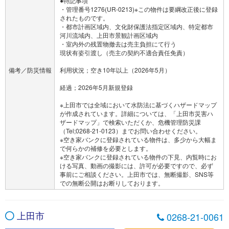
●特記事項
・管理番号1276(UR-0213)※この物件は要綱改正後に登録
されたものです。
・都市計画区域内、文化財保護法指定区域内、特定都市
河川流域内、上田市景観計画区域内
・室内外の残置物撤去は売主負担にて行う
現状有姿引渡し（売主の契約不適合責任免責）
備考／防災情報
利用状況；空き10年以上（2026年5月）
経過；2026年5月新規登録
※上田市では全域において水防法に基づくハザードマップ
が作成されています。詳細については、「上田市災害ハ
ザードマップ」で検索いただくか、危機管理防災課
（Tel;0268-21-0123）までお問い合わせください。
※空き家バンクに登録されている物件は、多少から大幅ま
で何らかの補修を必要とします。
※空き家バンクに登録されている物件の下見、内覧時にお
ける写真、動画の撮影には、許可が必要ですので、必ず
事前にご相談ください。上田市では、無断撮影、SNS等
での無断公開はお断りしております。
上田市
0268-21-0061