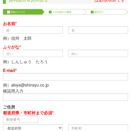
お名前*
例）信州 太郎
ふりがな*
例）しんしゅう たろう
E-mail*
例）akiya@shinsyu.co.jp
確認用入力
ご住所
都道府県・市町村まで必須*