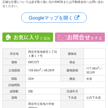
正確な位置については必ず取り扱い元の市町村または不動産会社へお問い合わ
せください。
Googleマップを開く
岡谷市長地柴宮１丁目
所在地
建物名
１番１７号
価格
680万円
税金
2
117.36m
／
2
土地面積
159.56m
／48.26坪
建物面積
35.5坪
間取
5DK
構造
木造
詳細間取
総階数
2階
完成年月
湯権
下水道
公共下水道
岡谷市立長地小学校
(800m)