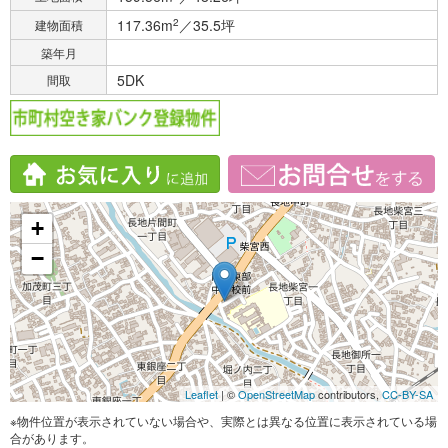
117.36m
2
／35.5坪
建物面積
築年月
5DK
間取
+
−
Leaflet
| ©
OpenStreetMap
contributors,
CC-BY-SA
※物件位置が表示されていない場合や、実際とは異なる位置に表示されている場
合があります。