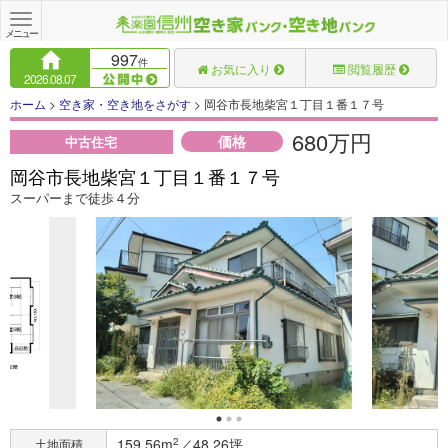
Toggle
navigation
メニュー
997
件
お気に入り
閲覧履歴
2026.08.07
ホーム
>
空き家・空き地をさがす
> 岡谷市長地柴宮１丁目１番１７号
680万円
価格
中古住宅
岡谷市長地柴宮１丁目１番１７号
スーパーまで徒歩４分
159.56m
2
／48.26坪
土地面積