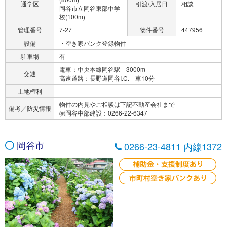
通学区
引渡/入居日
相談
岡谷市立岡谷東部中学
校(100m)
管理番号
7-27
物件番号
447956
設備
・空き家バンク登録物件
駐車場
有
電車：中央本線岡谷駅 3000m
交通
高速道路：長野道岡谷I.C. 車10分
土地権利
物件の内見やご相談は下記不動産会社まで
備考／防災情報
㈱岡谷中部建設：0266-22-6347
岡谷市
0266-23-4811 内線1372