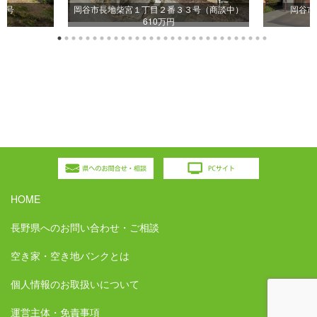
５号
岡谷市長地柴宮１丁目２番３３号（商談中）
岡谷市
610万円
HOME
長野県へのお問い合わせ・ご相談
空き家・空き地バンクとは
個人情報のお取扱いについて
運営主体・免責事項