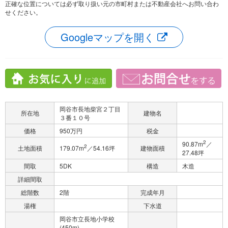
正確な位置については必ず取り扱い元の市町村または不動産会社へお問い合わ
せください。
Googleマップを開く
岡谷市長地柴宮２丁目
所在地
建物名
３番１０号
価格
950万円
税金
2
90.87m
／
2
土地面積
179.07m
／54.16坪
建物面積
27.48坪
間取
5DK
構造
木造
詳細間取
総階数
2階
完成年月
湯権
下水道
岡谷市立長地小学校
(450m)