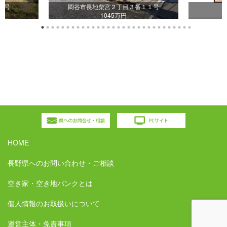
５号
岡谷市長地柴宮２丁目３番１１号
1045万円
HOME
長野県へのお問い合わせ・ご相談
空き家・空き地バンクとは
個人情報のお取扱いについて
運営主体・免責事項