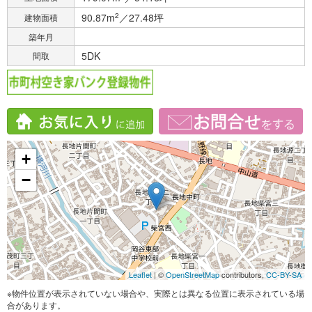
90.87m
2
／27.48坪
建物面積
築年月
5DK
間取
+
−
Leaflet
| ©
OpenStreetMap
contributors,
CC-BY-SA
※物件位置が表示されていない場合や、実際とは異なる位置に表示されている場
合があります。