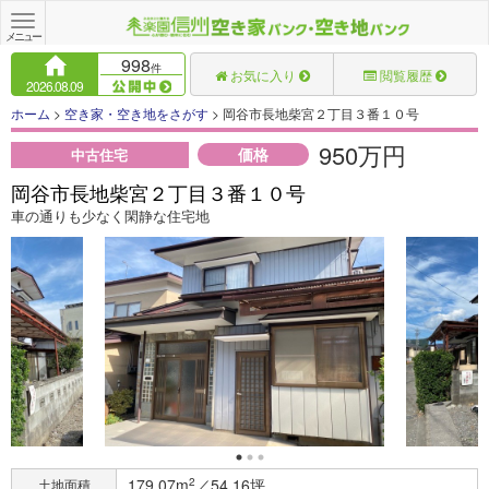
Toggle
navigation
メニュー
998
件
お気に入り
閲覧履歴
2026.08.09
ホーム
>
空き家・空き地をさがす
> 岡谷市長地柴宮２丁目３番１０号
950万円
価格
中古住宅
岡谷市長地柴宮２丁目３番１０号
車の通りも少なく閑静な住宅地
179.07m
2
／54.16坪
土地面積