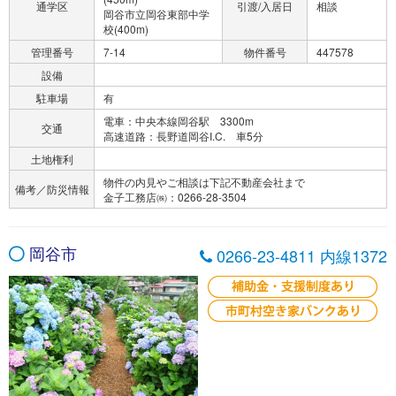
通学区
引渡/入居日
相談
岡谷市立岡谷東部中学
校(400m)
管理番号
7-14
物件番号
447578
設備
駐車場
有
電車：中央本線岡谷駅 3300m
交通
高速道路：長野道岡谷I.C. 車5分
土地権利
物件の内見やご相談は下記不動産会社まで
備考／防災情報
金子工務店㈱：0266-28-3504
岡谷市
0266-23-4811 内線1372