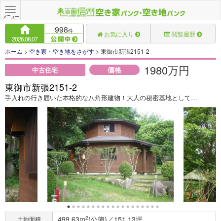
Toggle
navigation
メニュー
998
件
お気に入り
閲覧履歴
2026.08.07
ホーム
>
空き家・空き地をさがす
> 東御市新張2151-2
1980万円
価格
中古住宅
東御市新張2151-2
手入れの行き届いた本格的な八角形建物！大人の秘密基地として…
499.63m
2
(公簿)／151.13坪
土地面積