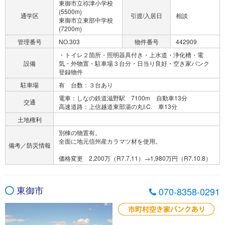
東御市立祢津小学校
(5500m)
通学区
引渡/入居日
相談
東御市立東部中学校
(7200m)
管理番号
NO.303
物件番号
442909
・トイレ２箇所・照明器具付き・上水道・浄化槽・電
設備
気・外物置・駐車場３台分・日当り良好・空き家バンク
登録物件
駐車場
有 台数：３台あり
電車：しなの鉄道滋野駅 7100m 自動車13分
交通
高速道路：上信越道東部湯の丸I.C. 車13分
土地権利
別棟の物置有。
全面に地元信州産カラマツ材を使用。
備考／防災情報
価格変更 2,200万（R7.7.11）→1,980万円（R7.10.8）
東御市
070-8358-0291