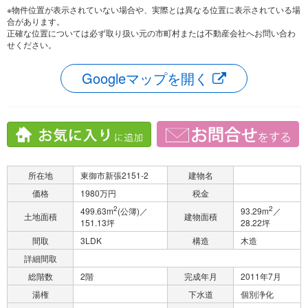
※物件位置が表示されていない場合や、実際とは異なる位置に表示されている場
合があります。
正確な位置については必ず取り扱い元の市町村または不動産会社へお問い合わ
せください。
Googleマップを開く
所在地
東御市新張2151-2
建物名
価格
1980万円
税金
2
2
499.63m
(公簿)／
93.29m
／
土地面積
建物面積
151.13坪
28.22坪
間取
3LDK
構造
木造
詳細間取
総階数
2階
完成年月
2011年7月
湯権
下水道
個別浄化