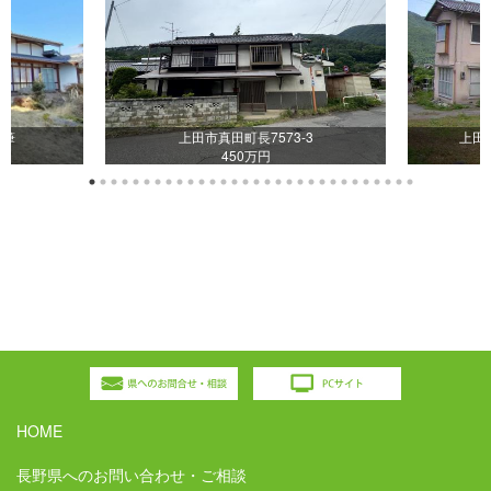
6筆
上田市真田町長7573-3
上田市
450万円
HOME
長野県へのお問い合わせ・ご相談