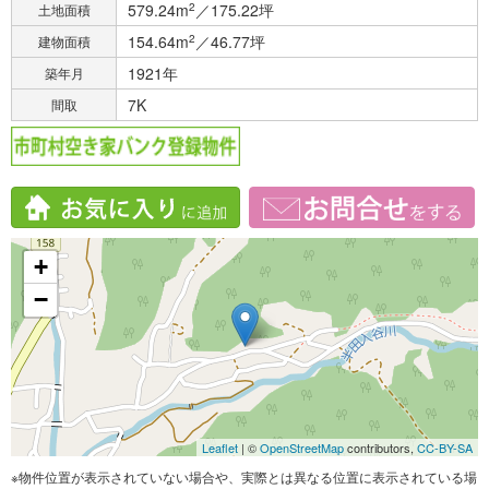
579.24m
2
／175.22坪
土地面積
154.64m
2
／46.77坪
建物面積
1921年
築年月
7K
間取
+
−
Leaflet
| ©
OpenStreetMap
contributors,
CC-BY-SA
※物件位置が表示されていない場合や、実際とは異なる位置に表示されている場