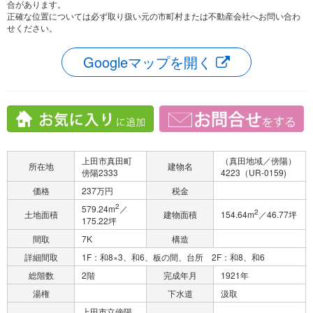
合があります。
正確な位置については必ず取り扱い元の市町村または不動産会社へお問い合わ
せください。
Googleマップを開く
上田市真田町
（真田地域／傍陽）
所在地
建物名
傍陽2333
4223（UR-0159)
価格
237万円
税金
2
579.24m
／
2
土地面積
建物面積
154.64m
／46.77坪
175.22坪
間取
7K
構造
詳細間取
1F：和8×3、和6、板の間、台所 2F：和8、和6
総階数
2階
完成年月
1921年
湯権
下水道
汲取
上田市立傍陽