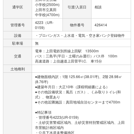
小学校(2500m)
通学区
引渡/入居日
相談
上田市立真田
中学校(4700m)
4223（UR-
管理番号
物件番号
426414
0159)
設備
・プロパンガス・上水道・電気・空き家バンク登録物件
駐車場
無
電車：上田電鉄別所線上田駅 13500m
交通
バス：三島平(平日・土曜のみ運行）バス停 100m
高速道路：上信越道上田菅平I.C. 車15分
土地権利
●建物面積内訳：1階 125.66㎡(38.01坪)、2階 28.98㎡
(8.76坪)
●建築年月日：大正10年（課税明細書による）
●その他設備状況：風呂（ガス）、くみ取りトイレ(和
式）、物置あり
●その他近隣施設：真田地域自治センターまで4700m
●特記事項
・管理番号4223(UR-0159)
・土砂災害警戒区域内、土砂災害特別警戒区域内、上田
市景観計画区域内
・公共下水道未整備地区