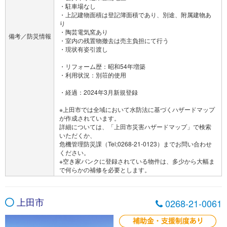
・駐車場なし
・上記建物面積は登記簿面積であり、別途、附属建物あ
り
・陶芸電気窯あり
備考／防災情報
・室内の残置物撤去は売主負担にて行う
・現状有姿引渡し
・リフォーム歴：昭和54年増築
・利用状況：別荘的使用
・経過：2024年3月新規登録
※上田市では全域において水防法に基づくハザードマップ
が作成されています。
詳細については、「上田市災害ハザードマップ」で検索
いただくか、
危機管理防災課（Tel;0268-21-0123）までお問い合わせ
ください。
※空き家バンクに登録されている物件は、多少から大幅ま
で何らかの補修を必要とします。
上田市
0268-21-0061