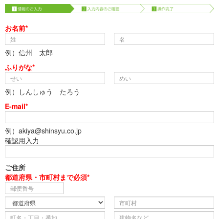
お名前*
例）信州 太郎
ふりがな*
例）しんしゅう たろう
E-mail*
例）akiya@shinsyu.co.jp
確認用入力
ご住所
都道府県・市町村まで必須*