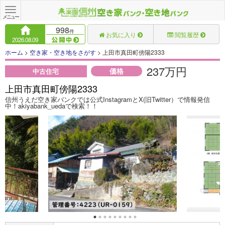
Toggle
navigation
メニュー
998
件
お気に入り
閲覧履歴
2026.08.09
ホーム
>
空き家・空き地をさがす
> 上田市真田町傍陽2333
237万円
価格
中古住宅
上田市真田町傍陽2333
信州うえだ空き家バンクでは公式InstagramとX(旧Twitter）で情報発信
中！akiyabank_uedaで検索！！