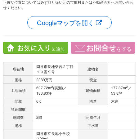
正確な位置については必ず取り扱い元の市町村または不動産会社へお問い合わ
せください。
Googleマップを開く
岡谷市長地柴宮２丁目
所在地
建物名
１０番９号
価格
2389万円
税金
2
2
607.72m
(実測)／
177.87m
／
土地面積
建物面積
183.83坪
53.8坪
間取
6K
構造
木造
詳細間取
総階数
2階
完成年月
湯権
下水道
岡谷市立長地小学校
(400m)