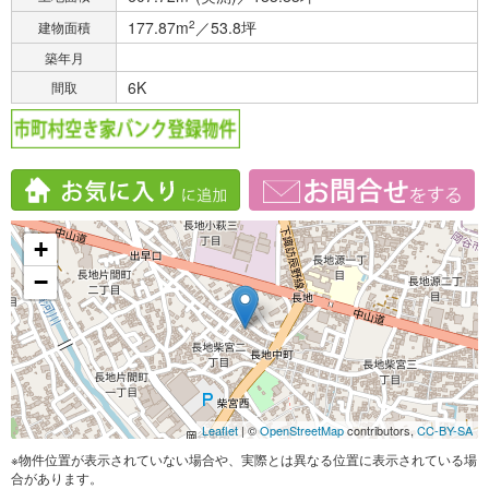
177.87m
2
／53.8坪
建物面積
築年月
6K
間取
+
−
Leaflet
| ©
OpenStreetMap
contributors,
CC-BY-SA
※物件位置が表示されていない場合や、実際とは異なる位置に表示されている場
合があります。