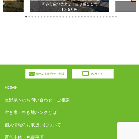
５号
岡谷市長地柴宮２丁目３番１１号
1045万円
HOME
長野県へのお問い合わせ・ご相談
空き家・空き地バンクとは
個人情報のお取扱いについて
運営主体・免責事項