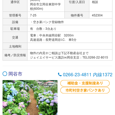
通学区
引渡/入居日
相談
岡谷市立岡谷東部中学
校(600m)
管理番号
7-25
物件番号
452304
設備
・空き家バンク登録物件
駐車場
有 台数：3台あり
電車：中央本線岡谷駅 3200m
交通
高速道路：長野道岡谷I.C. 車5分
土地権利
物件の内見やご相談は下記不動産会社まで
備考／防災情報
ジェイエイサービス諏訪㈱岡谷支店：TEL0266-22-8015
岡谷市
0266-23-4811 内線1372