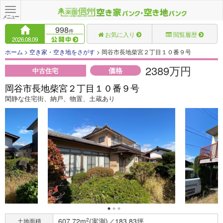
Toggle
navigation
メニュー
998
件
お気に入り
閲覧履歴
2026.08.09
ホーム
>
空き家・空き地をさがす
> 岡谷市長地柴宮２丁目１０番９号
2389万円
価格
中古住宅
岡谷市長地柴宮２丁目１０番９号
閑静な住宅街、納戸、物置、土蔵あり
607.72m
2
(実測)／183.83坪
土地面積