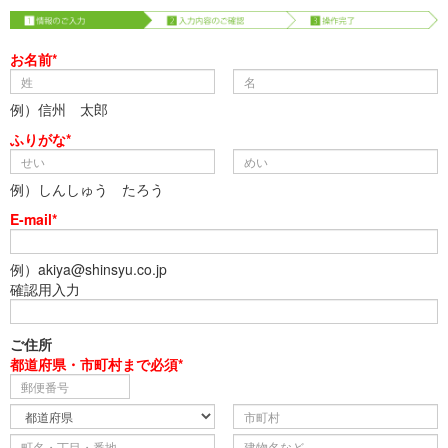
お名前*
例）信州 太郎
ふりがな*
例）しんしゅう たろう
E-mail*
例）akiya@shinsyu.co.jp
確認用入力
ご住所
都道府県・市町村まで必須*