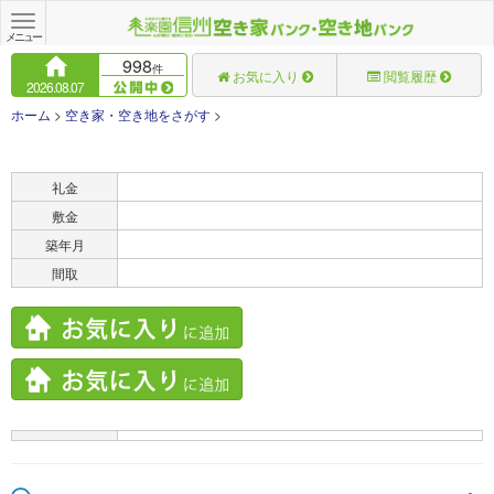
Toggle
navigation
メニュー
998
件
お気に入り
閲覧履歴
2026.08.07
ホーム
>
空き家・空き地をさがす
>
賃料
礼金
敷金
築年月
間取