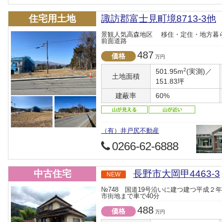
住宅用土地
諏訪郡富士見町境8713-3他
景観人気高森地区 移住・定住・地方暮
前面道路
487
価格
万円
2
501.95m
(実測)／
土地面積
151.83坪
建蔽率
60%
（有）井戸尻不動産
0266-62-6888
中古住宅
長野市大岡甲4463-3
NEW
№748 国道19号沿いに建つ建つ平成２
市街地まで車で40分
488
価格
万円