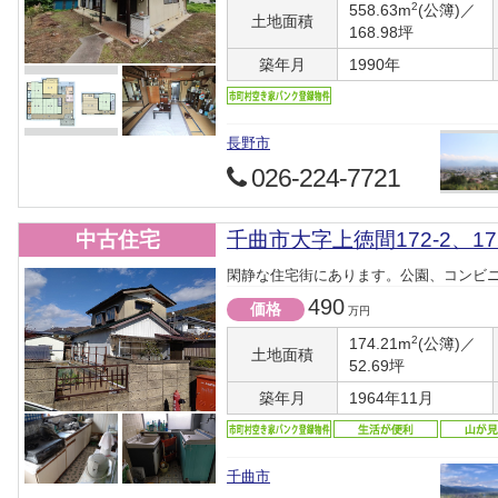
2
558.63m
(公簿)／
土地面積
168.98坪
築年月
1990年
長野市
026-224-7721
中古住宅
千曲市大字上徳間172-2、172
閑静な住宅街にあります。公園、コンビ
490
価格
万円
2
174.21m
(公簿)／
土地面積
52.69坪
築年月
1964年11月
千曲市