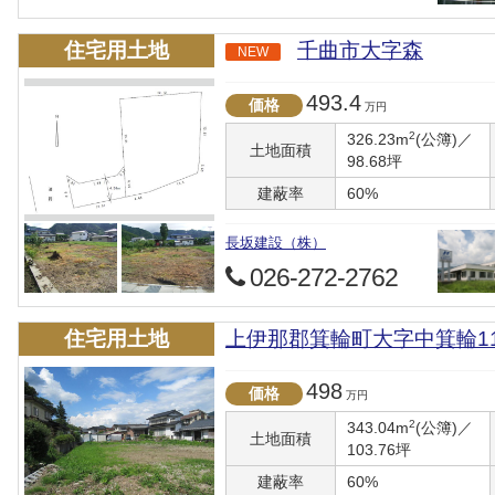
住宅用土地
千曲市大字森
NEW
493.4
価格
万円
2
326.23m
(公簿)／
土地面積
98.68坪
建蔽率
60%
長坂建設（株）
026-272-2762
住宅用土地
上伊那郡箕輪町大字中箕輪11899-
498
価格
万円
2
343.04m
(公簿)／
土地面積
103.76坪
建蔽率
60%