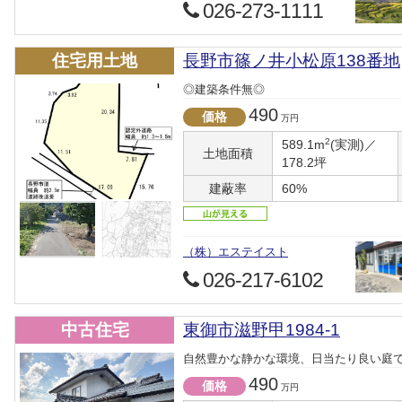
026-273-1111
住宅用土地
長野市篠ノ井小松原138番地
◎建築条件無◎
490
価格
万円
2
589.1m
(実測)／
土地面積
178.2坪
建蔽率
60%
（株）エステイスト
026-217-6102
中古住宅
東御市滋野甲1984-1
自然豊かな静かな環境、日当たり良い庭
490
価格
万円