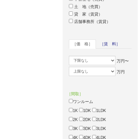
土 地（売買）
貸 家（賃貸）
店舗事務所（賃貸）
［価 格］
［賃 料］
万円〜
万円
［間取］
ワンルーム
1K
1DK
1LDK
2K
2DK
2LDK
3K
3DK
3LDK
4K
4DK
4LDK