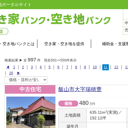
地ポータルサイト
・空き地バンクとは
空き家・空き地を提供
補助金・支援
997
検索結果 ▶ 全
件 現在501〜550件表示
◀
1
│
2
│
3
│
4
│
5
│
6
│
7
│
8
│
9
│
10
│
11
│
12
│
1
│
20
▶
中古住宅
飯山市大字瑞穂豊
480
価格
万円
2
635.11m
(実測)／
土地面積
192.12坪
築年月