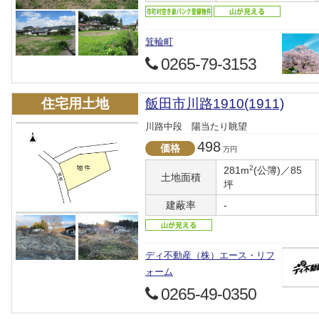
箕輪町
0265-79-3153
住宅用土地
飯田市川路1910(1911)
川路中段 陽当たり眺望
498
価格
万円
2
281m
(公簿)／85
土地面積
坪
建蔽率
-
ディ不動産（株）エース・リフ
ォーム
0265-49-0350