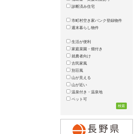
診断済み住宅
市町村空き家バンク登録物件
週末暮らし物件
生活が便利
家庭菜園・畑付き
就農者向け
古民家風
別荘風
山が見える
山が近い
温泉付き・温泉地
ペット可
検索