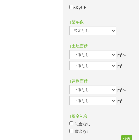
5K以上
［築年数］
［土地面積］
m²〜
m²
［建物面積］
m²〜
m²
［敷金礼金］
礼金なし
敷金なし
検索