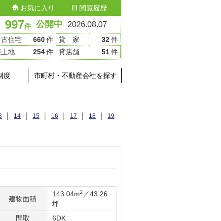
お気に入り
閲覧履歴
997
公開中
2026.08.07
件
中古住宅
660
件
貸 家
32
件
売土地
254
件
貸店舗
51
件
制度
市町村・不動産会社を探す
3
│
14
│
15
│
16
│
17
│
18
│
19
2
143.04m
／43.26
建物面積
坪
間取
6DK