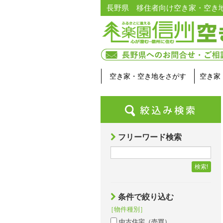
長野県 移住者向け空き家・空き
空き家・空き地をさがす
空き家
フリーワード検索
検索!
条件で絞り込む
［物件種別］
中古住宅（売買）