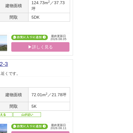
2
124.73m
／37.73
建物面積
坪
間取
5DK
最終更新日
2026.08.05
▶詳しく見る
-3
ニ近くです。
2
建物面積
72.01m
／21.78坪
間取
5K
最終更新日
2026.06.11