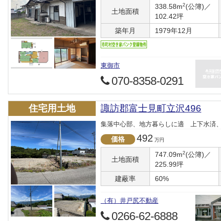
2
338.58m
(公簿)／
土地面積
102.42坪
築年月
1979年12月
東御市
070-8358-0291
住宅用土地
諏訪郡富士見町立沢496
集落中心部、地方暮らしに適 上下水済、
492
価格
万円
2
747.09m
(公簿)／
土地面積
225.99坪
建蔽率
60%
（有）井戸尻不動産
0266-62-6888