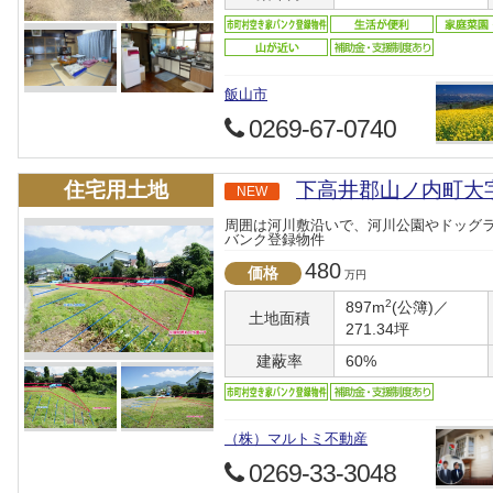
飯山市
0269-67-0740
住宅用土地
下高井郡山ノ内町大字
NEW
周囲は河川敷沿いで、河川公園やドッグ
バンク登録物件
480
価格
万円
2
897m
(公簿)／
土地面積
271.34坪
建蔽率
60%
（株）マルトミ不動産
0269-33-3048