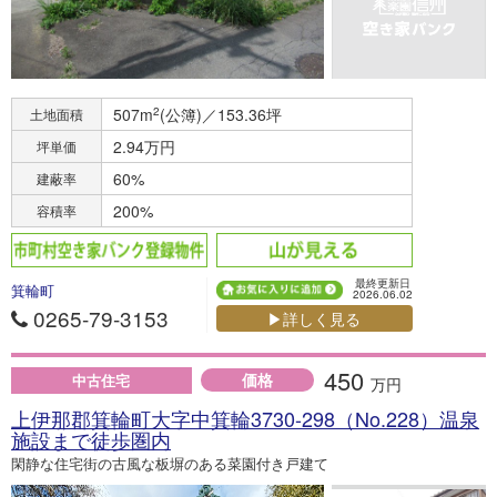
507m
2
(公簿)／153.36坪
土地面積
2.94万円
坪単価
60%
建蔽率
200%
容積率
最終更新日
箕輪町
2026.06.02
0265-79-3153
▶詳しく見る
450
価格
中古住宅
万円
上伊那郡箕輪町大字中箕輪3730-298（No.228）温泉
施設まで徒歩圏内
閑静な住宅街の古風な板塀のある菜園付き戸建て