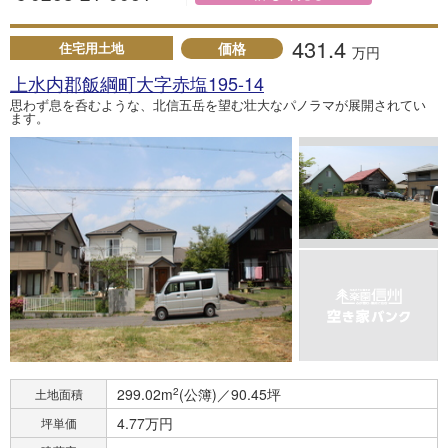
431.4
価格
住宅用土地
万円
上水内郡飯綱町大字赤塩195-14
思わず息を呑むような、北信五岳を望む壮大なパノラマが展開されてい
ます。
299.02m
2
(公簿)／90.45坪
土地面積
4.77万円
坪単価