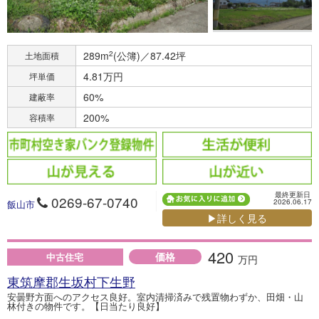
289m
2
(公簿)／87.42坪
土地面積
4.81万円
坪単価
60%
建蔽率
200%
容積率
最終更新日
0269-67-0740
2026.06.17
飯山市
▶詳しく見る
420
価格
中古住宅
万円
東筑摩郡生坂村下生野
安曇野方面へのアクセス良好。室内清掃済みで残置物わずか、田畑・山
林付きの物件です。【日当たり良好】