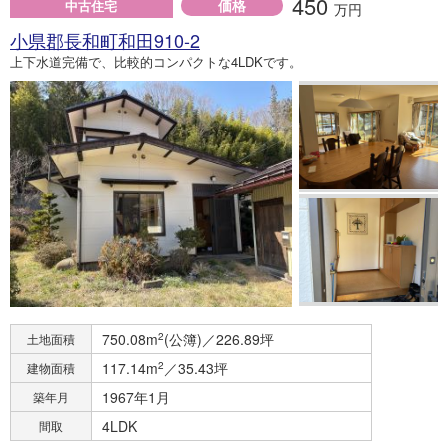
450
価格
中古住宅
万円
小県郡長和町和田910-2
上下水道完備で、比較的コンパクトな4LDKです。
750.08m
2
(公簿)／226.89坪
土地面積
117.14m
2
／35.43坪
建物面積
1967年1月
築年月
4LDK
間取