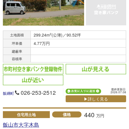
299.24m
2
(公簿)／90.52坪
土地面積
4.77万円
坪単価
建蔽率
容積率
最終更新日
026-253-2512
2026.07.08
飯綱町
▶詳しく見る
440
価格
住宅用土地
万円
飯山市大字木島