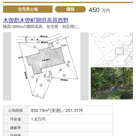
450
価格
住宅用土地
万円
木曽郡木曽町開田高原西野
標高1200mの開田高原。住宅用・別荘用に。
830.79m
2
(実測)／251.31坪
土地面積
1.8万円
坪単価
建蔽率
容積率