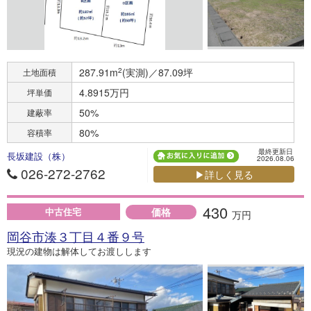
287.91m
2
(実測)／87.09坪
土地面積
4.8915万円
坪単価
50%
建蔽率
80%
容積率
最終更新日
長坂建設（株）
2026.08.06
026-272-2762
▶詳しく見る
430
価格
中古住宅
万円
岡谷市湊３丁目４番９号
現況の建物は解体してお渡しします