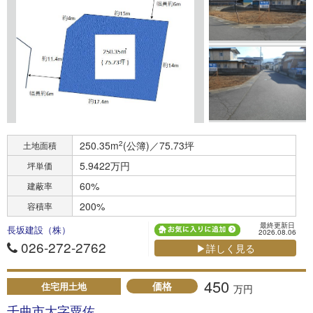
250.35m
2
(公簿)／75.73坪
土地面積
5.9422万円
坪単価
60%
建蔽率
200%
容積率
最終更新日
長坂建設（株）
2026.08.06
026-272-2762
▶詳しく見る
450
価格
住宅用土地
万円
千曲市大字粟佐