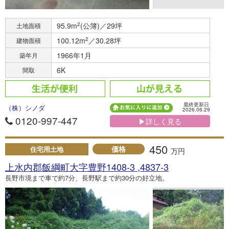
95.9m
2
(公簿)／29坪
土地面積
100.12m
2
／30.28坪
建物面積
1966年1月
築年月
6K
間取
最終更新日
（株）シノダ
2026.06.29
0120-997-447
▶詳しく見る
450
価格
住宅用土地
万円
上水内郡飯綱町大字豊野1408-3 ,4837-3
長野市境まで車で約7分、長野駅まで約30分の好立地。