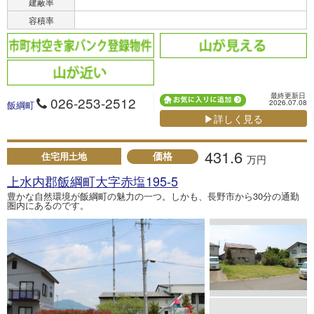
建蔽率
容積率
最終更新日
026-253-2512
2026.07.08
飯綱町
▶詳しく見る
431.6
価格
住宅用土地
万円
上水内郡飯綱町大字赤塩195-5
豊かな自然環境が飯綱町の魅力の一つ。しかも、長野市から30分の通勤
圏内にあるのです。