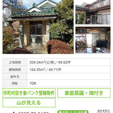
329.34m
2
(公簿)／99.62坪
土地面積
164.35m
2
／49.71坪
建物面積
築年月
7DK
間取
最終更新日