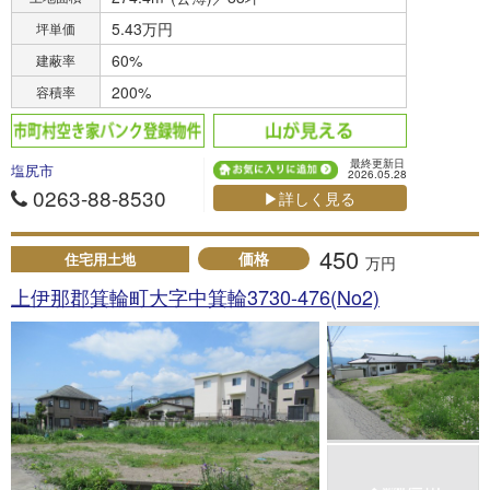
5.43万円
坪単価
60%
建蔽率
200%
容積率
最終更新日
塩尻市
2026.05.28
0263-88-8530
▶詳しく見る
450
価格
住宅用土地
万円
上伊那郡箕輪町大字中箕輪3730-476(No2)