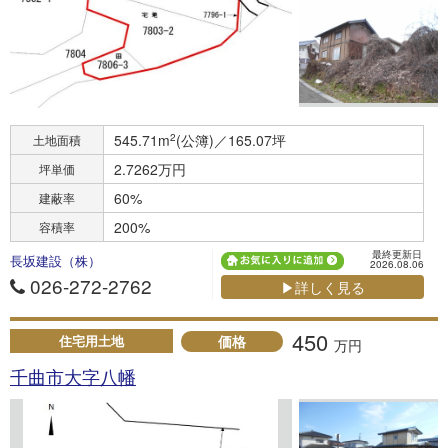
545.71m
2
(公簿)／165.07坪
土地面積
2.7262万円
坪単価
60%
建蔽率
200%
容積率
最終更新日
長坂建設（株）
2026.08.06
026-272-2762
▶詳しく見る
450
価格
住宅用土地
万円
千曲市大字八幡