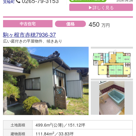
0265-79-3153
2026.06.26
箕輪町
▶詳しく見る
450
価格
中古住宅
万円
駒ヶ根市赤穂7936-37
広い庭付きの平屋物件、傾きあり
499.6m
2
(公簿)／151.12坪
土地面積
111.84m
2
／33.83坪
建物面積