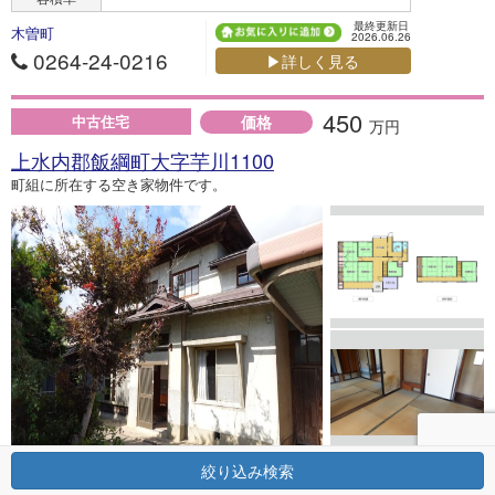
最終更新日
木曽町
2026.06.26
0264-24-0216
▶詳しく見る
450
価格
中古住宅
万円
上水内郡飯綱町大字芋川1100
町組に所在する空き家物件です。
絞り込み検索
547.13m
2
(公簿)／165.5坪
土地面積