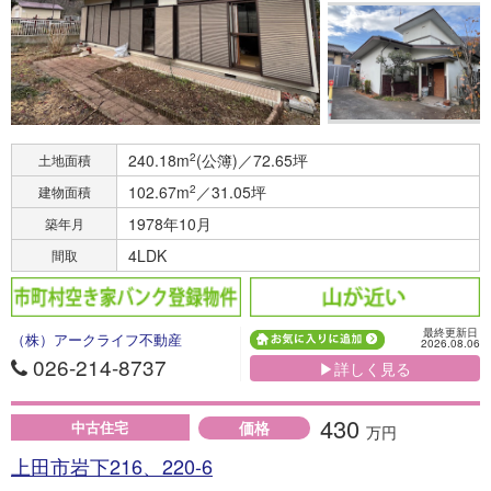
240.18m
2
(公簿)／72.65坪
土地面積
102.67m
2
／31.05坪
建物面積
1978年10月
築年月
4LDK
間取
最終更新日
（株）アークライフ不動産
2026.08.06
026-214-8737
▶詳しく見る
430
価格
中古住宅
万円
上田市岩下216、220-6