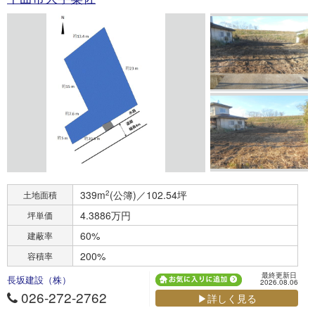
339m
2
(公簿)／102.54坪
土地面積
4.3886万円
坪単価
60%
建蔽率
200%
容積率
最終更新日
長坂建設（株）
2026.08.06
026-272-2762
▶詳しく見る