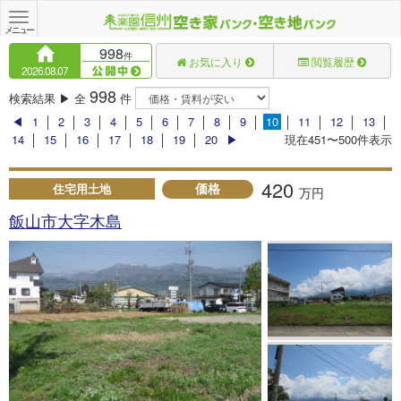
Toggle
navigation
メニュー
998
件
お気に入り
閲覧履歴
2026.08.07
998
検索結果 ▶ 全
件
◀
1
│
2
│
3
│
4
│
5
│
6
│
7
│
8
│
9
│
10
│
11
│
12
│
13
│
14
│
15
│
16
│
17
│
18
│
19
│
20
▶
現在451〜500件表示
420
価格
住宅用土地
万円
飯山市大字木島