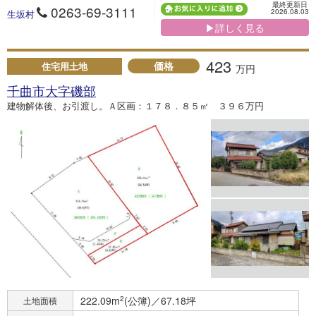
最終更新日
0263-69-3111
2026.08.03
生坂村
▶詳しく見る
423
価格
住宅用土地
万円
千曲市大字磯部
建物解体後、お引渡し。Ａ区画：１７８．８５㎡ ３９６万円
222.09m
2
(公簿)／67.18坪
土地面積