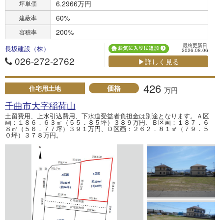
6.2966万円
坪単価
60%
建蔽率
200%
容積率
最終更新日
長坂建設（株）
2026.08.06
026-272-2762
▶詳しく見る
426
価格
住宅用土地
万円
千曲市大字稲荷山
土留費用、上水引込費用、下水道受益者負担金は別途となります。Ａ区
画：１８６．６３㎡（５５．８５坪）３８９万円、Ｂ区画：１８７．６
８㎡（５６．７７坪）３９１万円、Ｄ区画：２６２．８１㎡（７９．５
０坪）３７８万円。