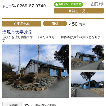
最終更新日
0269-67-0740
2026.06.17
飯山市
▶詳しく見る
450
価格
住宅用土地
万円
塩尻市大字片丘
現状引き渡し価格です。日当たり良好！ 解体等は買主様負担となりま
す。
274.4m
2
(公簿)／83坪
土地面積