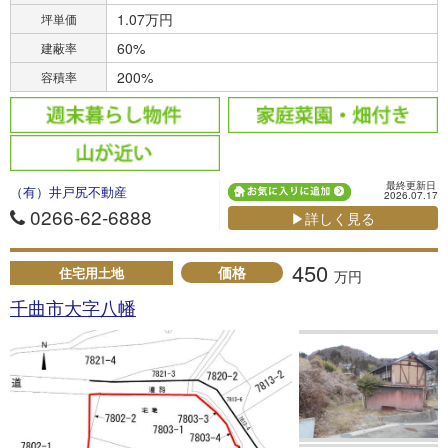
1.07万円
坪単価
60%
建蔽率
200%
容積率
最終更新日
（有）井戸尻不動産
2026.07.17
0266-62-6888
▶詳しく見る
450
価格
住宅用土地
万円
千曲市大字八幡