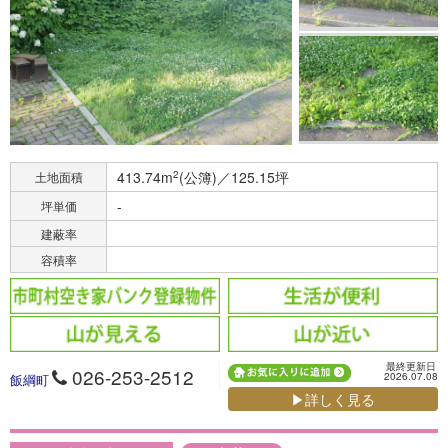
413.74m
2
(公簿)／125.15坪
土地面積
-
坪単価
建蔽率
容積率
最終更新日
026-253-2512
2026.07.08
飯綱町
▶詳しく見る