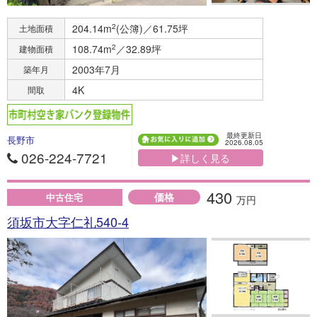
204.14m
2
(公簿)／61.75坪
土地面積
108.74m
2
／32.89坪
建物面積
2003年7月
築年月
4K
間取
最終更新日
長野市
2026.08.05
026-224-7721
▶詳しく見る
430
価格
中古住宅
万円
須坂市大字仁礼540-4