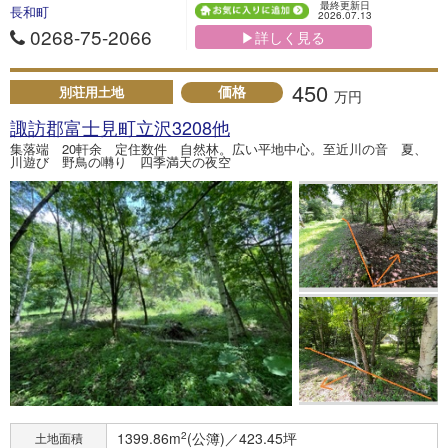
最終更新日
長和町
2026.07.13
0268-75-2066
▶詳しく見る
450
価格
別荘用土地
万円
諏訪郡富士見町立沢3208他
集落端 20軒余 定住数件 自然林。広い平地中心。至近川の音 夏、
川遊び 野鳥の囀り 四季満天の夜空
1399.86m
2
(公簿)／423.45坪
土地面積