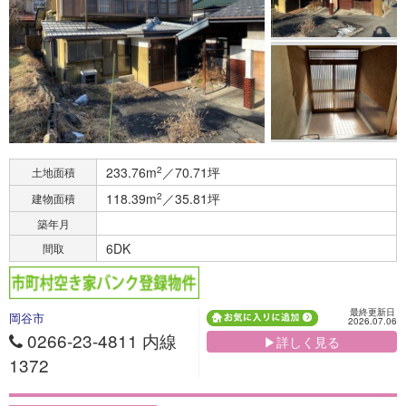
233.76m
2
／70.71坪
土地面積
118.39m
2
／35.81坪
建物面積
築年月
6DK
間取
最終更新日
岡谷市
2026.07.06
0266-23-4811 内線
▶詳しく見る
1372