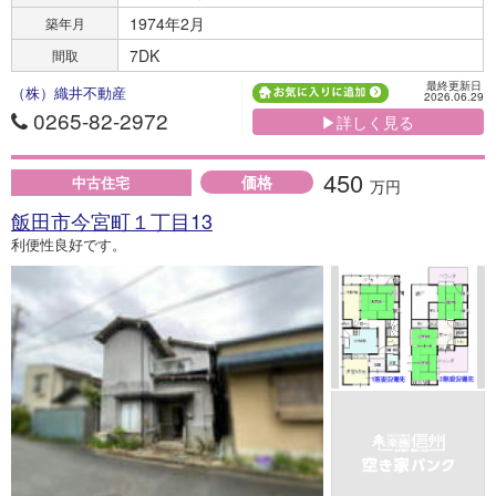
1974年2月
築年月
7DK
間取
最終更新日
（株）織井不動産
2026.06.29
0265-82-2972
▶詳しく見る
450
価格
中古住宅
万円
飯田市今宮町１丁目13
利便性良好です。