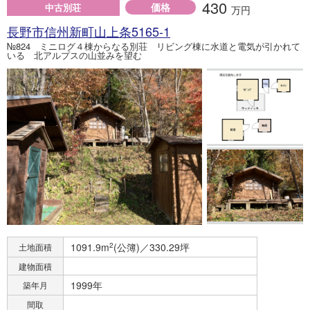
430
価格
中古別荘
万円
長野市信州新町山上条5165-1
№824 ミニログ４棟からなる別荘 リビング棟に水道と電気が引かれて
いる 北アルプスの山並みを望む
1091.9m
2
(公簿)／330.29坪
土地面積
建物面積
1999年
築年月
間取