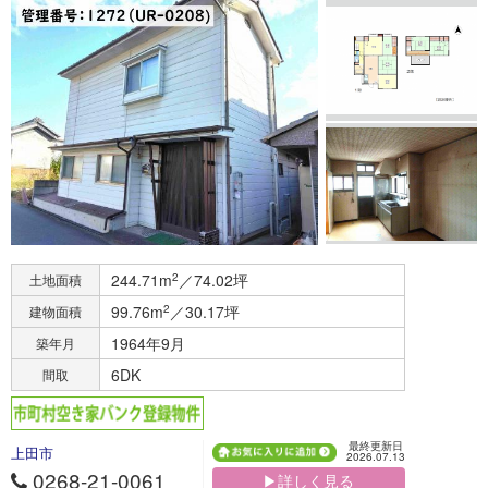
244.71m
2
／74.02坪
土地面積
99.76m
2
／30.17坪
建物面積
1964年9月
築年月
6DK
間取
最終更新日
上田市
2026.07.13
0268-21-0061
▶詳しく見る