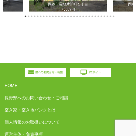
目
岡谷市長地片間町１丁目
岡谷
750万円
HOME
長野県へのお問い合わせ・ご相談
空き家・空き地バンクとは
個人情報のお取扱いについて
運営主体・免責事項