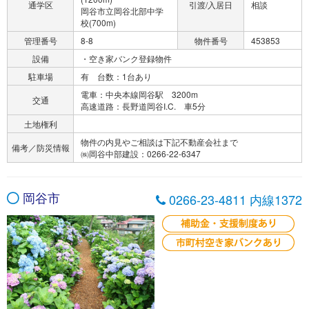
通学区
引渡/入居日
相談
岡谷市立岡谷北部中学
校(700m)
管理番号
8-8
物件番号
453853
設備
・空き家バンク登録物件
駐車場
有 台数：1台あり
電車：中央本線岡谷駅 3200m
交通
高速道路：長野道岡谷I.C. 車5分
土地権利
物件の内見やご相談は下記不動産会社まで
備考／防災情報
㈱岡谷中部建設：0266-22-6347
岡谷市
0266-23-4811 内線1372