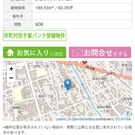
199.53m
2
／60.35坪
建物面積
築年月
9DK
間取
+
−
Leaflet
| ©
OpenStreetMap
contributors,
CC-BY-SA
※物件位置が表示されていない場合や、実際とは異なる位置に表示されている場
合があります。