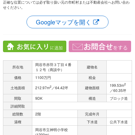
正確な位置については必ず取り扱い元の市町村または不動産会社へお問い合わ
せください。
Googleマップを開く
岡谷市赤羽３丁目４番
所在地
建物名
１２号（商談中）
価格
1100万円
税金
2
199.53m
2
土地面積
212.97m
／64.42坪
建物面積
／60.35坪
間取
9DK
構造
ブロック造
詳細間取
総階数
2階
完成年月
湯権
下水道
公共下水道
岡谷市立神明小学校
(1200m)