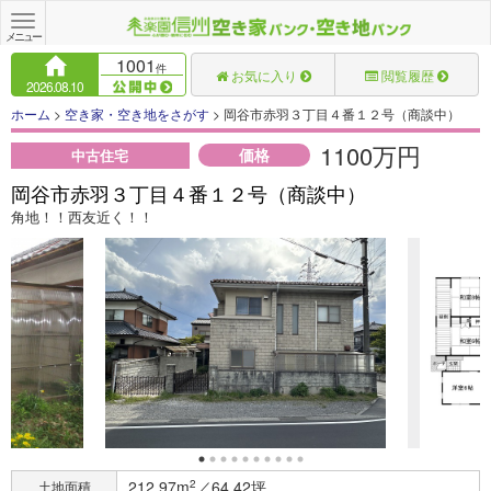
Toggle
navigation
メニュー
1001
件
お気に入り
閲覧履歴
2026.08.10
ホーム
>
空き家・空き地をさがす
> 岡谷市赤羽３丁目４番１２号（商談中）
1100万円
価格
中古住宅
岡谷市赤羽３丁目４番１２号（商談中）
角地！！西友近く！！
212.97m
2
／64.42坪
土地面積