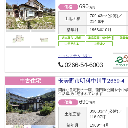
690
価格
万円
2
709.43m
(公簿)／
土地面積
214.6坪
築年月
1963年10月
エコシステム（株）
0266-54-6003
中古住宅
安曇野市明科中川手2669-4
閑静な住宅街の一画、龍門渕公園や小中
生活環境に恵まれています
690
価格
万円
2
390.33m
(公簿)／
土地面積
118.07坪
築年月
1969年4月