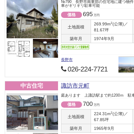
№790 長野市南東部の住宅地に建つ物
車がギリギリ駐車可能
695
価格
万円
2
269.99m
(公簿)／
土地面積
81.67坪
築年月
1974年9月
長野市
026-224-7721
中古住宅
諏訪市元町
庭あります 上諏訪駅まで約1200ｍ 駐
700
価格
万円
2
224.31m
(公簿)／
土地面積
67.85坪
築年月
1965年9月