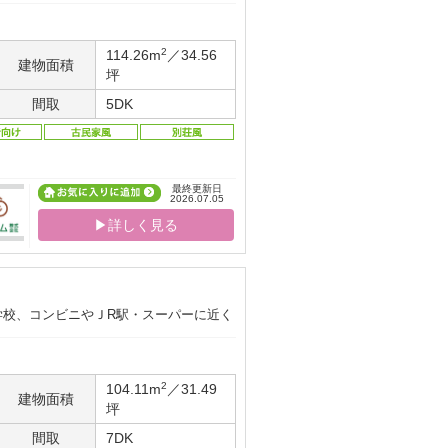
2
114.26m
／34.56
建物面積
坪
間取
5DK
最終更新日
2026.07.05
▶詳しく見る
学校、コンビニやＪR駅・スーパーに近く
2
104.11m
／31.49
建物面積
坪
間取
7DK