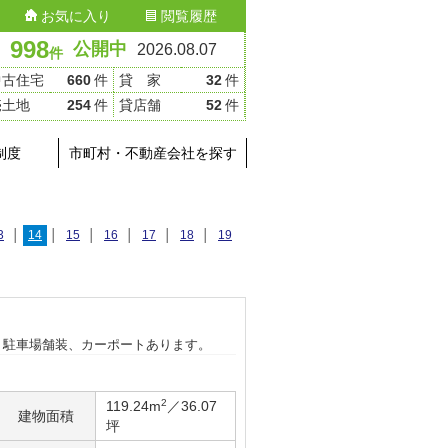
お気に入り
閲覧履歴
998
公開中
2026.08.07
件
中古住宅
660
件
貸 家
32
件
売土地
254
件
貸店舗
52
件
制度
市町村・不動産会社を探す
3
│
14
│
15
│
16
│
17
│
18
│
19
、駐車場舗装、カーポートあります。
2
119.24m
／36.07
建物面積
坪