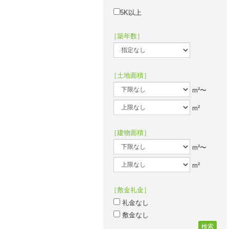
5K以上
［築年数］
［土地面積］
m²〜
m²
［建物面積］
m²〜
m²
［敷金礼金］
礼金なし
敷金なし
検索