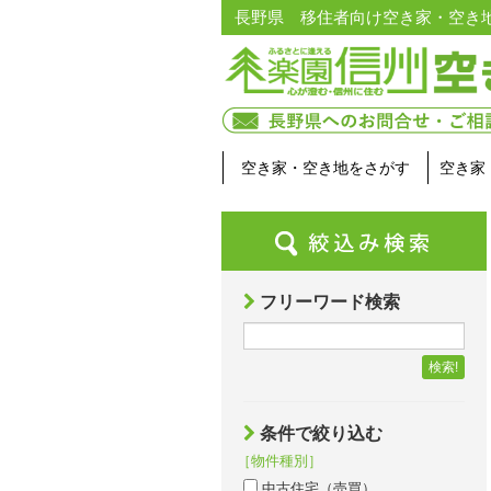
長野県 移住者向け空き家・空き
空き家・空き地をさがす
空き家
フリーワード検索
検索!
条件で絞り込む
［物件種別］
中古住宅（売買）