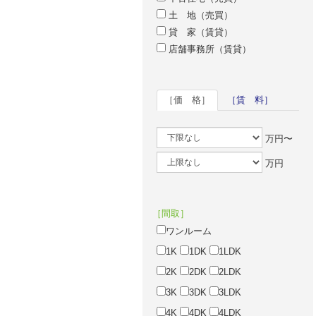
土 地（売買）
貸 家（賃貸）
店舗事務所（賃貸）
［価 格］
［賃 料］
万円〜
万円
［間取］
ワンルーム
1K
1DK
1LDK
2K
2DK
2LDK
3K
3DK
3LDK
4K
4DK
4LDK