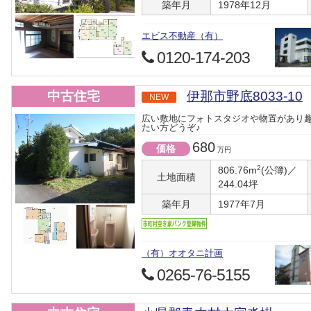
築年月
1978年12月
エビス不動産（有）
0120-174-203
中古住宅
伊那市野底8033-10
NEW
広い敷地にフォトスタジオや物置があり
たい方どうぞ♪
680
価格
万円
2
806.76m
(公簿)／
土地面積
244.04坪
築年月
1977年7月
（有）オオタニ計画
0265-76-5155