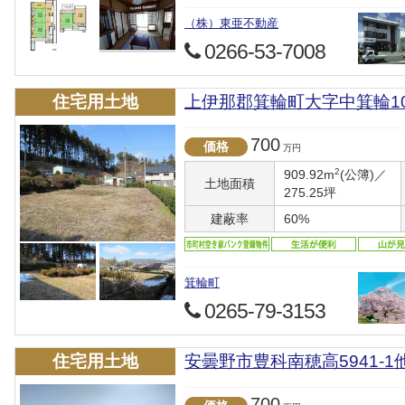
（株）東亜不動産
0266-53-7008
住宅用土地
上伊那郡箕輪町大字中箕輪10120
700
価格
万円
2
909.92m
(公簿)／
土地面積
275.25坪
建蔽率
60%
箕輪町
0265-79-3153
住宅用土地
安曇野市豊科南穂高5941-1
700