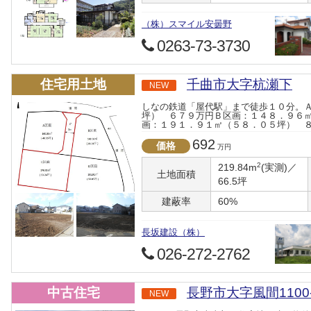
（株）スマイル安曇野
0263-73-3730
住宅用土地
千曲市大字杭瀬下
NEW
しなの鉄道「屋代駅」まで徒歩１０分。
坪） ６７９万円Ｂ区画：１４８．９６
画：１９１．９１㎡（５８．０５坪） 
692
価格
万円
2
219.84m
(実測)／
土地面積
66.5坪
建蔽率
60%
長坂建設（株）
026-272-2762
中古住宅
長野市大字風間1100-
NEW