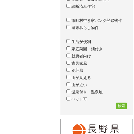
診断済み住宅
市町村空き家バンク登録物件
週末暮らし物件
生活が便利
家庭菜園・畑付き
就農者向け
古民家風
別荘風
山が見える
山が近い
温泉付き・温泉地
ペット可
検索