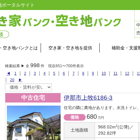
地ポータルサイト
・空き地バンクとは
空き家・空き地を提供
補助金・支援
998
検索結果 ▶ 全
件 現在651〜700件表示
◀
1
│
2
│
3
│
4
│
5
│
6
│
7
│
8
│
9
│
10
│
11
│
12
│
1
│
20
▶
中古住宅
伊那市上牧6186-3
住宅の隣に農地があります。水洗トイレ
680
価格
万円
2
968.02m
(公簿)／
土地面積
292.82坪