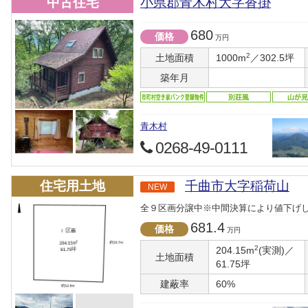
中古住宅
小県郡青木村大字沓掛
680
価格
万円
2
土地面積
1000m
／302.5坪
築年月
青木村
0268-49-0111
住宅用土地
千曲市大字稲荷山
NEW
全９区画分譲中※中間決算により値下げ
681.4
価格
万円
2
204.15m
(実測)／
土地面積
61.75坪
建蔽率
60%