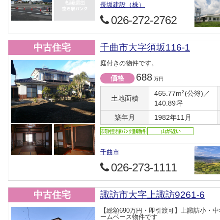
長坂建設（株）
026-272-2762
中古住宅
千曲市大字須坂116-1
庭付きの物件です。
688
価格
万円
2
465.77m
(公簿)／
土地面積
140.89坪
築年月
1982年11月
千曲市
026-273-1111
中古住宅
諏訪市大字上諏訪9261-6
【総額690万円・即引渡可】上諏訪小・
ームベース物件です