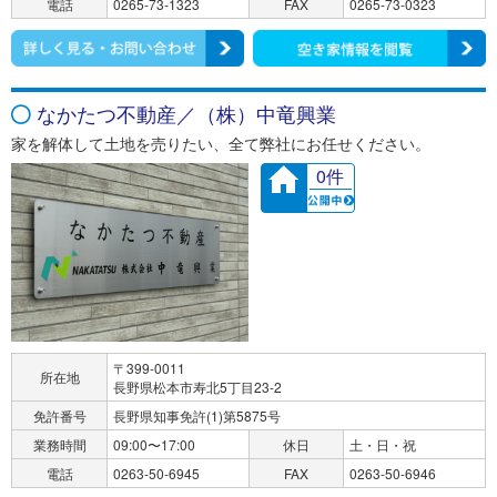
電話
0265-73-1323
FAX
0265-73-0323
なかたつ不動産／（株）中竜興業
家を解体して土地を売りたい、全て弊社にお任せください。
0件
〒399-0011
所在地
長野県松本市寿北5丁目23-2
免許番号
長野県知事免許(1)第5875号
業務時間
09:00〜17:00
休日
土・日・祝
電話
0263-50-6945
FAX
0263-50-6946