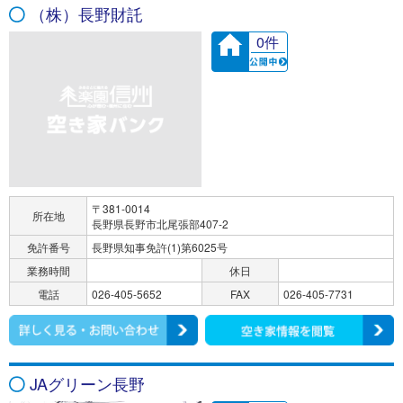
（株）長野財託
0件
〒381-0014
所在地
長野県長野市北尾張部407-2
免許番号
長野県知事免許(1)第6025号
業務時間
休日
電話
026-405-5652
FAX
026-405-7731
JAグリーン長野