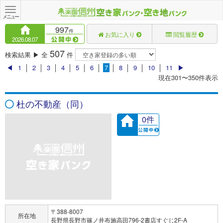
Toggle
navigation
メニュー
997
件
お気に入り
閲覧履歴
2026.08.07
507
検索結果 ▶ 全
件
◀
1
│
2
│
3
│
4
│
5
│
6
│
7
│
8
│
9
│
10
│
11
▶
現在301〜350件表示
杜の不動産（同）
0件
〒388-8007
所在地
長野県長野市篠ノ井布施高田796-2書店すぐじ2F-A