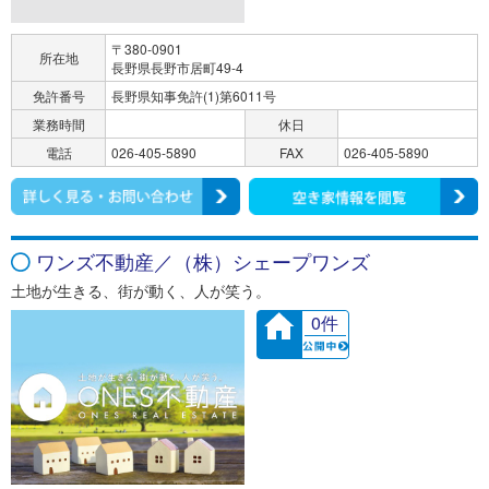
〒380-0901
所在地
長野県長野市居町49-4
免許番号
長野県知事免許(1)第6011号
業務時間
休日
電話
026-405-5890
FAX
026-405-5890
ワンズ不動産／（株）シェープワンズ
土地が生きる、街が動く、人が笑う。
0件