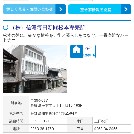
（株）信濃毎日新聞松本専売所
松本の朝に、確かな情報を。街と暮らしをつなぐ、一番身近なパー
トナー
0件
〒390-0874
所在地
長野県松本市大手4丁目10-163F
免許番号
長野県知事免許(11)第2504号
業務時間
09:00〜17:00
休日
土日祝日
電話
0263-36-1759
FAX
0263-34-2055