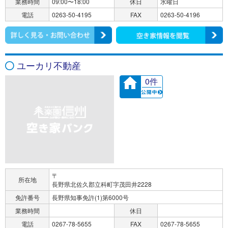
業務時間
09:00〜18:00
休日
水曜日
電話
0263-50-4195
FAX
0263-50-4196
ユーカリ不動産
0件
〒
所在地
長野県北佐久郡立科町字茂田井2228
免許番号
長野県知事免許(1)第6000号
業務時間
休日
電話
0267-78-5655
FAX
0267-78-5655