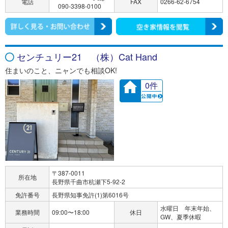
電話
FAX
0266-62-6754
090-3398-0100
センチュリー21 （株）Cat Hand
住まいのこと、ニャンでも相談OK!
0件
〒387-0011
所在地
長野県千曲市杭瀬下5-92-2
免許番号
長野県知事免許(1)第6016号
水曜日 年末年始、
業務時間
09:00〜18:00
休日
GW、夏季休暇