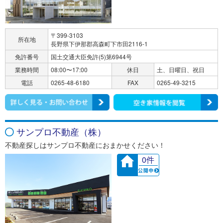
〒399-3103
所在地
長野県下伊那郡高森町下市田2116-1
免許番号
国土交通大臣免許(5)第6944号
業務時間
08:00〜17:00
休日
土、日曜日、祝日
電話
0265-48-6180
FAX
0265-49-3215
サンプロ不動産（株）
不動産探しはサンプロ不動産におまかせください！
0件