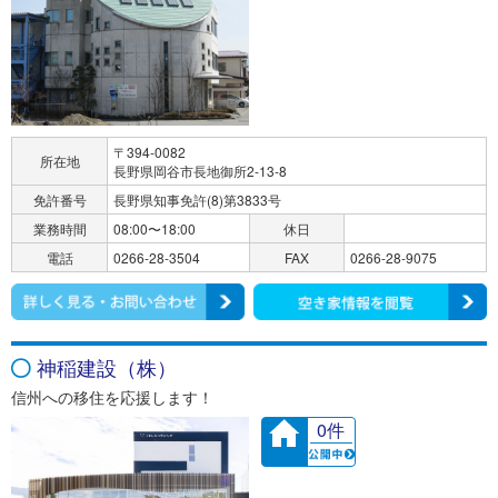
〒394-0082
所在地
長野県岡谷市長地御所2-13-8
免許番号
長野県知事免許(8)第3833号
業務時間
08:00〜18:00
休日
電話
0266-28-3504
FAX
0266-28-9075
神稲建設（株）
信州への移住を応援します！
0件