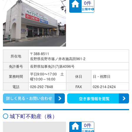
0件
〒388-8511
所在地
長野県長野市篠ノ井布施高田961-2
免許番号
長野県知事免許(7)第4096号
平日9:00〜17:00 土
業務時間
休日
日・祝際日
曜10:00～16:00
電話
026-292-7848
FAX
026-214-2424
城下町不動産（株）
0件