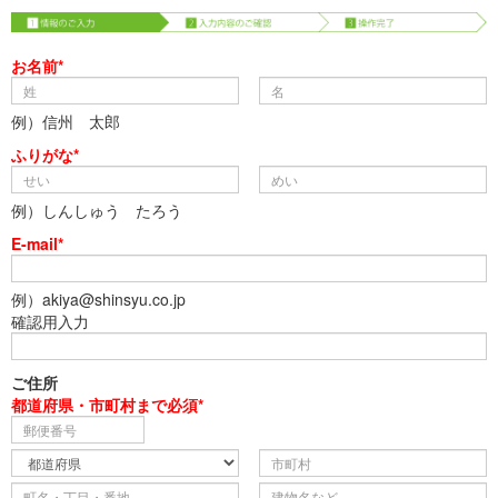
お名前*
例）信州 太郎
ふりがな*
例）しんしゅう たろう
E-mail*
例）akiya@shinsyu.co.jp
確認用入力
ご住所
都道府県・市町村まで必須*