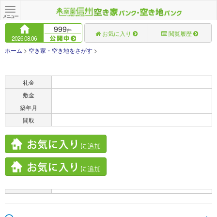
Toggle
navigation
メニュー
999
件
お気に入り
閲覧履歴
2026.08.06
ホーム
>
空き家・空き地をさがす
>
賃料
礼金
敷金
築年月
間取