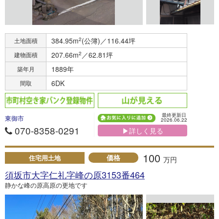
384.95m
2
(公簿)／116.44坪
土地面積
207.66m
2
／62.81坪
建物面積
1889年
築年月
6DK
間取
最終更新日
東御市
2026.06.22
070-8358-0291
▶詳しく見る
100
価格
住宅用土地
万円
須坂市大字仁礼字峰の原3153番464
静かな峰の原高原の更地です