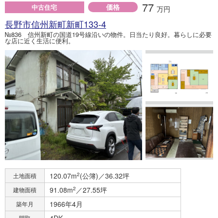
77
価格
中古住宅
万円
長野市信州新町新町133-4
№836 信州新町の国道19号線沿いの物件。日当たり良好。暮らしに必要
な店に近く生活に便利。
120.07m
2
(公簿)／36.32坪
土地面積
91.08m
2
／27.55坪
建物面積
1966年4月
築年月
4DK
間取