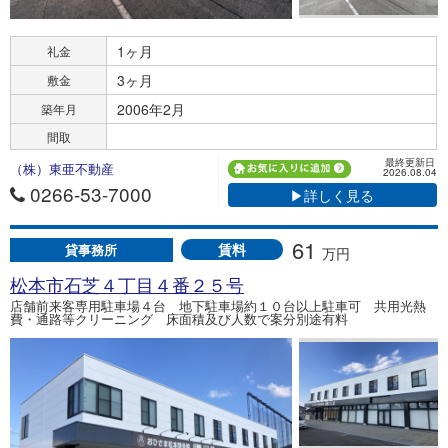
1ヶ月
礼金
3ヶ月
敷金
2006年2月
築年月
間取
最終更新日
（株）東亜不動産
2026.08.04
0266-53-7000
▶詳しく見る
61
賃料
貸事務所
万円
松本市石芝４丁目４番２５号
店舗前来客専用駐車場４台 地下駐車場約１０台以上駐車可 共用光熱
費・通路等クリーニング 床面積及び人数で案分別途有料