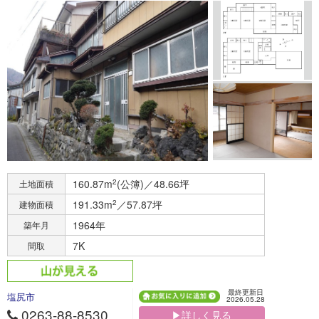
160.87m
2
(公簿)／48.66坪
土地面積
191.33m
2
／57.87坪
建物面積
1964年
築年月
7K
間取
最終更新日
塩尻市
2026.05.28
0263-88-8530
▶詳しく見る