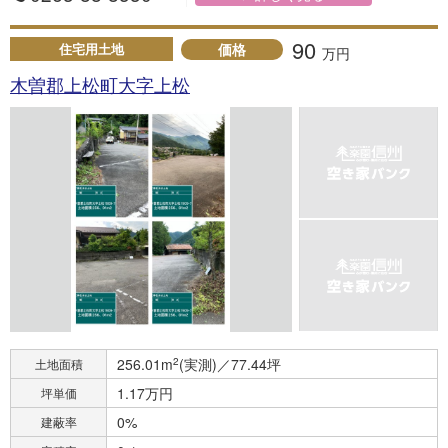
90
価格
住宅用土地
万円
木曽郡上松町大字上松
256.01m
2
(実測)／77.44坪
土地面積
1.17万円
坪単価
0%
建蔽率