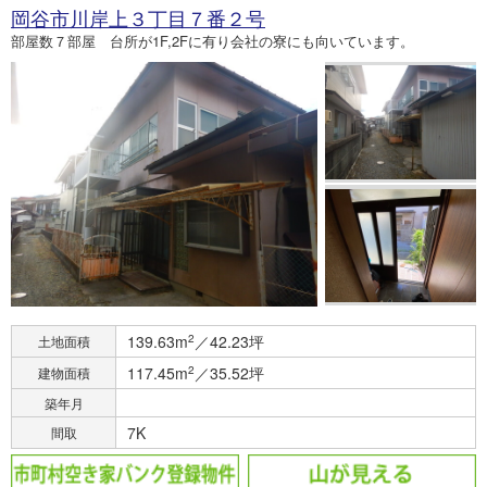
岡谷市川岸上３丁目７番２号
部屋数７部屋 台所が1F,2Fに有り会社の寮にも向いています。
139.63m
2
／42.23坪
土地面積
117.45m
2
／35.52坪
建物面積
築年月
7K
間取