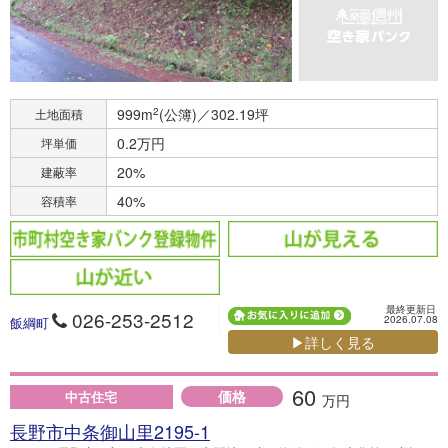
999m
2
(公簿)／302.19坪
土地面積
0.2万円
坪単価
20%
建蔽率
40%
容積率
最終更新日
026-253-2512
2026.07.08
飯綱町
▶詳しく見る
60
価格
中古住宅
万円
長野市中条御山里2195-1