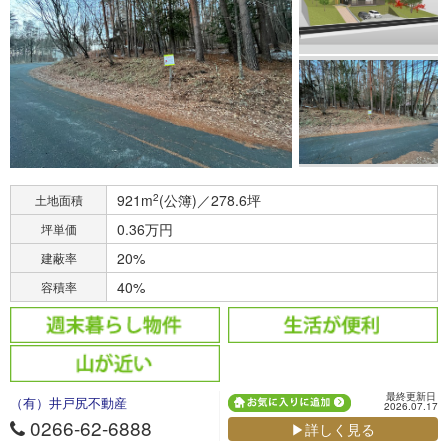
921m
2
(公簿)／278.6坪
土地面積
0.36万円
坪単価
20%
建蔽率
40%
容積率
最終更新日
（有）井戸尻不動産
2026.07.17
0266-62-6888
▶詳しく見る