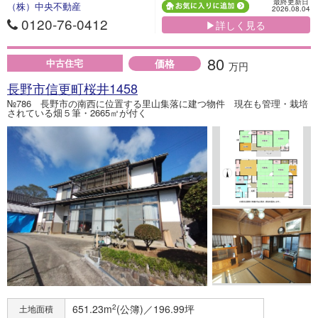
最終更新日
（株）中央不動産
2026.08.04
0120-76-0412
▶詳しく見る
80
価格
中古住宅
万円
長野市信更町桜井1458
№786 長野市の南西に位置する里山集落に建つ物件 現在も管理・栽培
されている畑５筆・2665㎡が付く
651.23m
2
(公簿)／196.99坪
土地面積