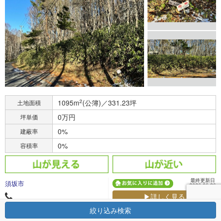
1095m
2
(公簿)／331.23坪
土地面積
0万円
坪単価
0%
建蔽率
0%
容積率
最終更新日
須坂市
2026.06.26
▶詳しく見る
suzaka.landbank.info@gmail.com
絞り込み検索