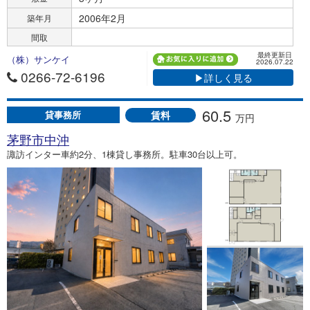
2006年2月
築年月
間取
最終更新日
（株）サンケイ
2026.07.22
0266-72-6196
▶詳しく見る
60.5
賃料
貸事務所
万円
茅野市中沖
諏訪インター車約2分、1棟貸し事務所。駐車30台以上可。