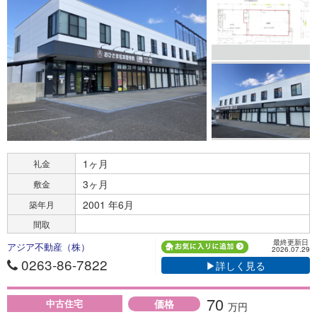
1ヶ月
礼金
3ヶ月
敷金
2001 年6月
築年月
間取
最終更新日
アジア不動産（株）
2026.07.29
0263-86-7822
▶詳しく見る
70
価格
中古住宅
万円