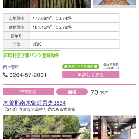
177.68m
2
／53.74坪
土地面積
184.45m
2
／55.79坪
建物面積
築年月
7DK
間取
最終更新日
南木曽町
2026.07.21
0264-57-2001
▶詳しく見る
70
価格
中古住宅
万円
木曽郡南木曽町吾妻3834
【24-3】立派な大黒柱と梁のある古民家