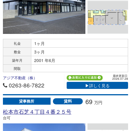
1ヶ月
礼金
3ヶ月
敷金
2001 年6月
築年月
間取
最終更新日
アジア不動産（株）
2026.07.28
0263-86-7822
▶詳しく見る
69
賃料
貸事務所
万円
松本市石芝４丁目４番２５号
台可