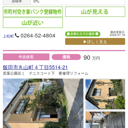
0%
容積率
最終更新日
0264-52-4804
2026.07.16
上松町
▶詳しく見る
90
価格
中古住宅
万円
飯田市丸山町４丁目5514-21
若葉公園近く テニスコート下 要修理リフォーム