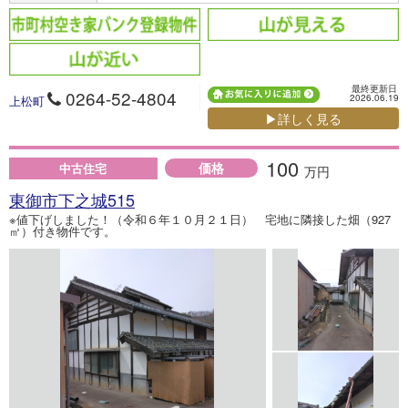
最終更新日
0264-52-4804
2026.06.19
上松町
▶詳しく見る
100
価格
中古住宅
万円
東御市下之城515
※値下げしました！（令和６年１０月２１日） 宅地に隣接した畑（927
㎡）付き物件です。