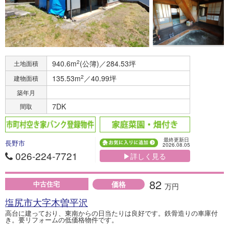
940.6m
2
(公簿)／284.53坪
土地面積
135.53m
2
／40.99坪
建物面積
築年月
7DK
間取
最終更新日
長野市
2026.08.05
026-224-7721
▶詳しく見る
82
価格
中古住宅
万円
塩尻市大字木曽平沢
高台に建っており、東南からの日当たりは良好です。鉄骨造りの車庫付
き。要リフォームの低価格物件です。