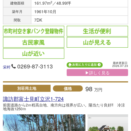
161.97m
2
／48.99坪
建物面積
1961年10月
築年月
7DK
間取
最終更新日
0269-87-3113
2026.07.23
栄村
▶詳しく見る
98
価格
別荘用土地
万円
諏訪郡富士見町立沢1-724
前面道路から2ｍ程高台地、南方向は視界が広い。陽当たり良好‼ 冷涼
地海抜1250ｍ