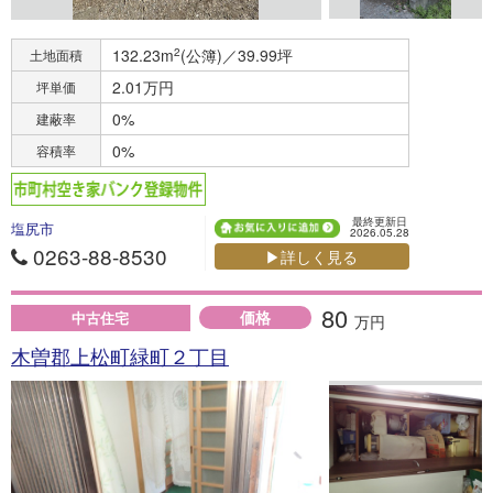
132.23m
2
(公簿)／39.99坪
土地面積
2.01万円
坪単価
0%
建蔽率
0%
容積率
最終更新日
塩尻市
2026.05.28
0263-88-8530
▶詳しく見る
80
価格
中古住宅
万円
木曽郡上松町緑町２丁目