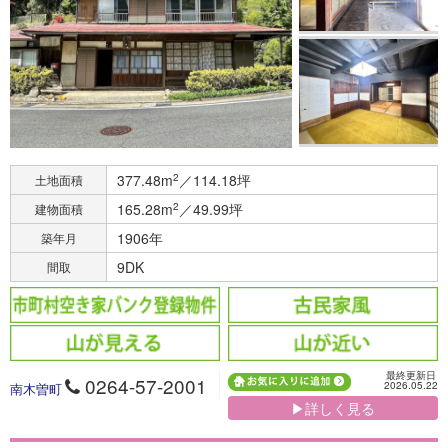
377.48m
2
／114.18坪
土地面積
165.28m
2
／49.99坪
建物面積
1906年
築年月
9DK
間取
最終更新日
0264-57-2001
2026.05.22
南木曽町
▶詳しく見る