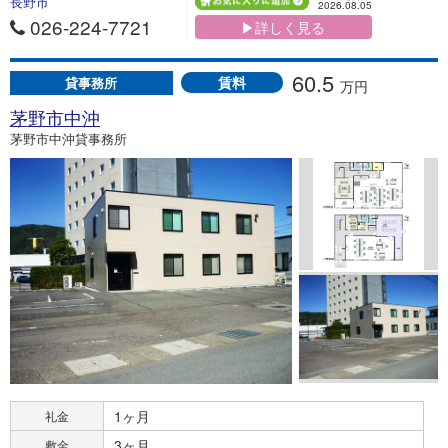
長野市
2026.08.05
026-224-7721
▶詳しく見る
60.5
賃料
貸事務所
万円
茅野市中沖
茅野市中沖貸事務所
1ヶ月
礼金
3ヶ月
敷金