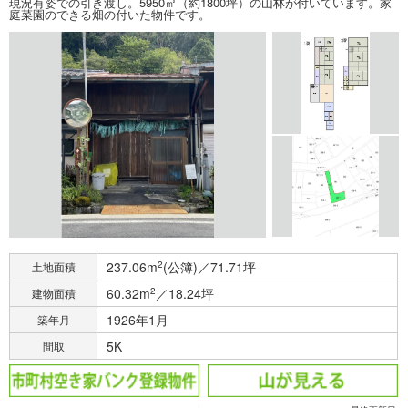
現況有姿での引き渡し。5950㎡（約1800坪）の山林が付いています。家
庭菜園のできる畑の付いた物件です。
237.06m
2
(公簿)／71.71坪
土地面積
60.32m
2
／18.24坪
建物面積
1926年1月
築年月
5K
間取