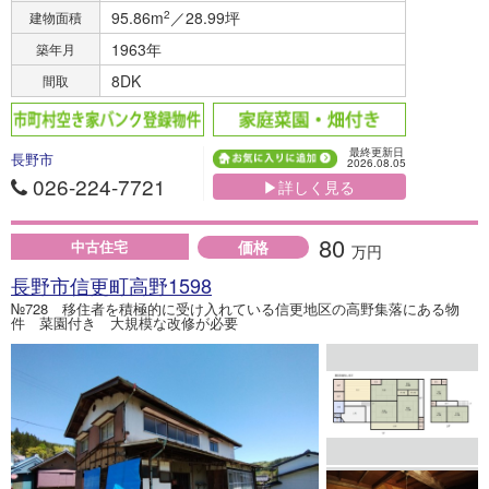
95.86m
2
／28.99坪
建物面積
1963年
築年月
8DK
間取
最終更新日
長野市
2026.08.05
026-224-7721
▶詳しく見る
80
価格
中古住宅
万円
長野市信更町高野1598
№728 移住者を積極的に受け入れている信更地区の高野集落にある物
件 菜園付き 大規模な改修が必要