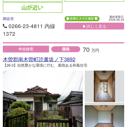
最終更新日
岡谷市
2026.06.25
0266-23-4811 内線
▶詳しく見る
1372
70
価格
中古住宅
万円
木曽郡南木曽町読書坂ノ下3892
【26-3】自然豊かな環境に佇む、風情ある和風住宅