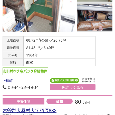
68.72m
2
(公簿)／20.78坪
土地面積
21.48m
2
／6.49坪
建物面積
1964年
築年月
5DK
間取
最終更新日
上松町
2026.06.17
0264-52-4804
▶詳しく見る
80
価格
中古住宅
万円
木曽郡大桑村大字須原882