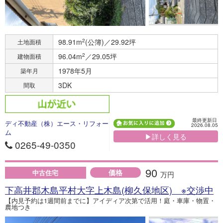
98.91m
2
(公簿)／29.92坪
土地面積
96.04m
2
／29.05坪
建物面積
1978年5月
築年月
3DK
間取
最終更新日
ディ不動産（株）エース・リフォー
2026.08.05
ム
▶詳しく見る
0265-49-0350
90
価格
中古住宅
万円
下高井郡木島平村大字上木島(柳久保地区) ※交渉中
【内見予約は1週間前までに】アイディア次第で活用！庭・車庫・物置・
農地つき