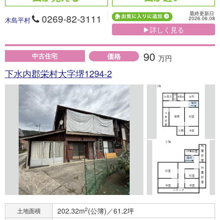
最終更新日
0269-82-3111
2026.06.08
木島平村
▶詳しく見る
90
価格
中古住宅
万円
下水内郡栄村大字堺1294‐2
202.32m
2
(公簿)／61.2坪
土地面積