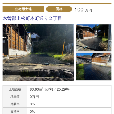
100
価格
住宅用土地
万円
木曽郡上松町本町通り２丁目
83.63m
2
(公簿)／25.29坪
土地面積
0万円
坪単価
0%
建蔽率
0%
容積率