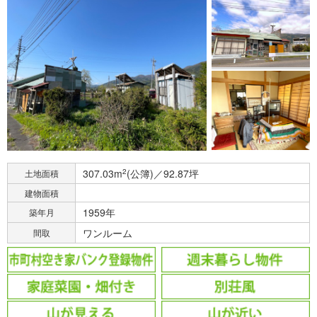
307.03m
2
(公簿)／92.87坪
土地面積
建物面積
1959年
築年月
ワンルーム
間取