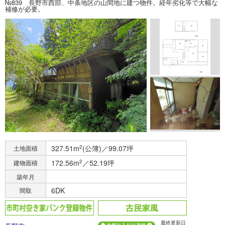
№839 長野市西部、中条地区の山間地に建つ物件。経年劣化等で大幅な
補修が必要。
327.51m
2
(公簿)／99.07坪
土地面積
172.56m
2
／52.19坪
建物面積
築年月
6DK
間取
最終更新日