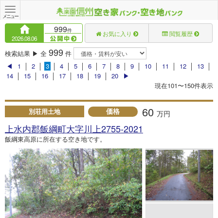
Toggle
navigation
メニュー
999
件
お気に入り
閲覧履歴
2026.08.06
999
検索結果 ▶ 全
件
◀
1
│
2
│
3
│
4
│
5
│
6
│
7
│
8
│
9
│
10
│
11
│
12
│
13
│
14
│
15
│
16
│
17
│
18
│
19
│
20
▶
現在101〜150件表示
60
価格
別荘用土地
万円
上水内郡飯綱町大字川上2755-2021
飯綱東高原に所在する空き地です。