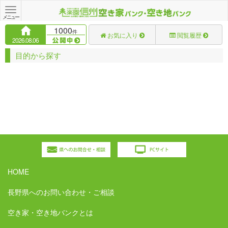
Toggle
navigation
メニュー
1000
件
お気に入り
閲覧履歴
2026.08.06
目的から探す
HOME
長野県へのお問い合わせ・ご相談
空き家・空き地バンクとは