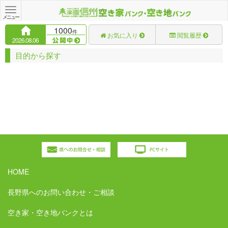
Toggle
navigation
メニュー
1000
件
お気に入り
閲覧履歴
2026.08.06
目的から探す
HOME
長野県へのお問い合わせ・ご相談
空き家・空き地バンクとは