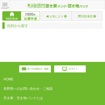
Toggle
navigation
メニュー
1000
件
お気に入り
閲覧履歴
2026.08.06
目的から探す
HOME
長野県へのお問い合わせ・ご相談
空き家・空き地バンクとは