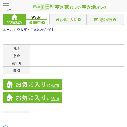
Toggle
navigation
メニュー
998
件
お気に入り
閲覧履歴
2026.08.09
ホーム
>
空き家・空き地をさがす
>
賃料
礼金
敷金
築年月
間取