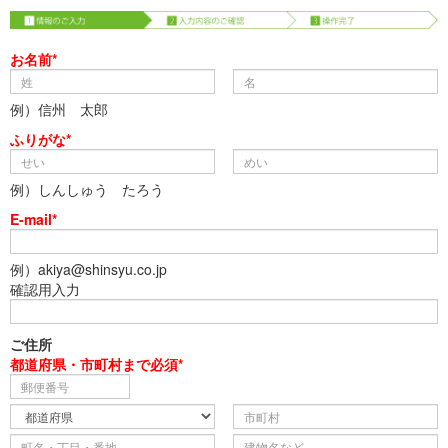
お名前*
例）信州 太郎
ふりがな*
例）しんしゅう たろう
E-mail*
例）akiya@shinsyu.co.jp
確認用入力
ご住所
都道府県・市町村まで必須*