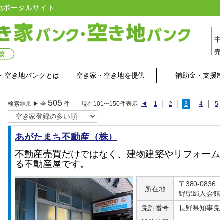
地ポータルサイト
・空き地バンクとは
空き家・空き地を提供
補助金・支援
505
検索結果 ▶ 全
件 現在101〜150件表示
◀
1
│
2
│
3
│
4
│
5
あがたまち不動産（株）
不動産売買だけではなく、建物建築やリフォーム
る不動産屋です。
〒380-08
所在地
野県婦人会館
免許番号
長野県知事免許