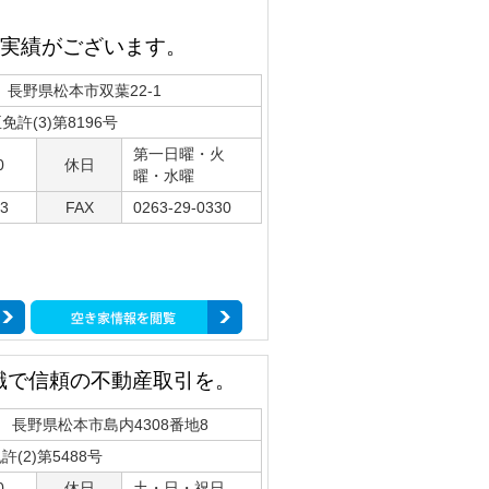
実績がございます。
33 長野県松本市双葉22-1
許(3)第8196号
第一日曜・火
0
休日
曜・水曜
33
FAX
0263-29-0330
識で信頼の不動産取引を。
51 長野県松本市島内4308番地8
(2)第5488号
0
休日
土・日・祝日