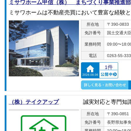
ミサワホーム甲信（株） まちづくり事業推進部
ミサワホームは不動産売買において豊富な経験と
所在地
〒390-08
免許番号
国土交通大臣免
業務時間
09:00〜18:0
電話
0263-55-33
1件
2026.08.06
（株）テイクアップ
誠実対応と専門知
所在地
〒390-08
免許番号
長野県知事免許
業務時間
10:00〜18:0