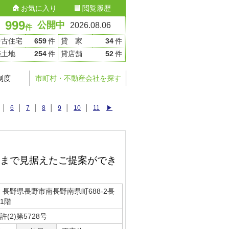
お気に入り
閲覧履歴
999
公開中
2026.08.06
件
中古住宅
659
件
貸 家
34
件
売土地
254
件
貸店舗
52
件
制度
市町村・不動産会社を探す
│
6
│
7
│
8
│
9
│
10
│
11
▶
まで見据えたご提案ができ
36 長野県長野市南長野南県町688-2長
1階
(2)第5728号