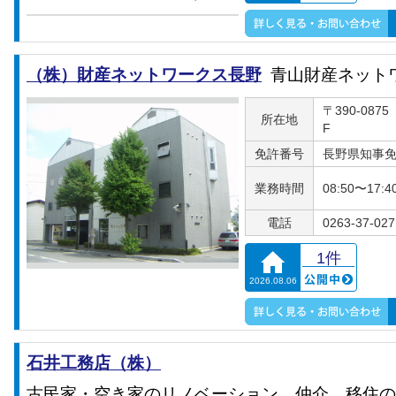
（株）財産ネットワークス長野
青山財産ネット
〒390-08
所在地
F
免許番号
長野県知事免許
業務時間
08:50〜17:4
電話
0263-37-027
1件
2026.08.06
石井工務店（株）
古民家・空き家のリノベーション、仲介、移住の