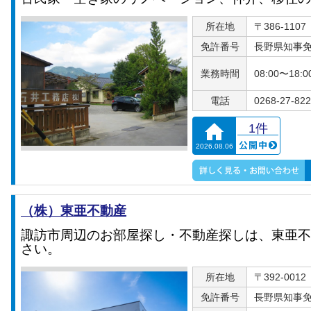
所在地
〒386-11
免許番号
長野県知事免許
業務時間
08:00〜18:0
電話
0268-27-82
1件
2026.08.06
（株）東亜不動産
諏訪市周辺のお部屋探し・不動産探しは、東亜不
さい。
所在地
〒392-00
免許番号
長野県知事免許